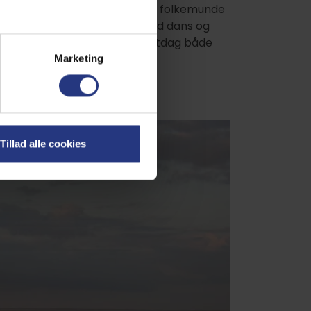
rlige brudeoptog fra havnen, i folkemunde
fortsætter festlighederne med dans og
elsen af Sønderhodagen. En festdag både
Marketing
Tillad alle cookies