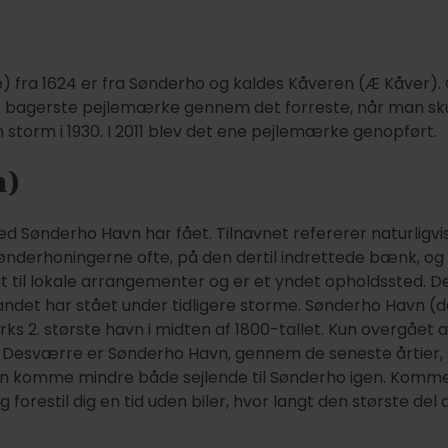
a 1624 er fra Sønderho og kaldes Kåveren (Æ Kåver). O
t bagerste pejlemærke gennem det forreste, når man skull
storm i 1930. I 2011 blev det ene pejlemærke genopført.
n)
ved Sønderho Havn har fået. Tilnavnet refererer naturligvi
Sønderhoningerne ofte, på den dertil indrettede bænk, o
 til lokale arrangementer og er et yndet opholdssted. De
vandet har stået under tidligere storme. Sønderho Havn (d
s 2. største havn i midten af 1800-tallet. Kun overgået 
. Desværre er Sønderho Havn, gennem de seneste årtier, 
kan komme mindre både sejlende til Sønderho igen. Kommer
forestil dig en tid uden biler, hvor langt den største del 