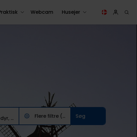
Praktisk
Webcam
Husejer
Flere filtre (0)
3 Voksne/ Husdyr, 0 børn , 0 husdyr