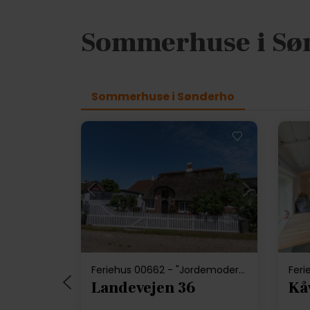
Sommerhuse i Sø
Sommerhuse i Sønderho
Indlæser...
Feriehus 00662 - "Jordemoderhuset" • Sønderho
Feri
Landevejen 36
Kå