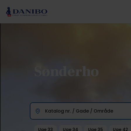
Sønderho
Katalog nr. / Gade / Område
Uge 33
Uge 34
Uge 35
Uge 42