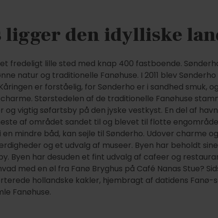
 ligger den idylliske la
 et fredeligt lille sted med knap 400 fastboende. Sønderh
ne natur og traditionelle Fanøhuse. I 2011 blev Sønderh
Kåringen er forståelig, for Sønderho er i sandhed smuk, 
ke charme. Størstedelen af de traditionelle Fanøhuse stam
 og vigtig søfartsby på den jyske vestkyst. En del af havn
meste af området sandet til og blevet til flotte engområd
i en mindre båd, kan sejle til Sønderho. Udover charme o
digheder og et udvalg af museer. Byen har beholdt sine 
. Byen har desuden et fint udvalg af cafeer og restaurant
r hvad med en øl fra Fanø Bryghus på Café Nanas Stue? Si
porterede hollandske kakler, hjembragt af datidens Fanø
amle Fanøhuse.