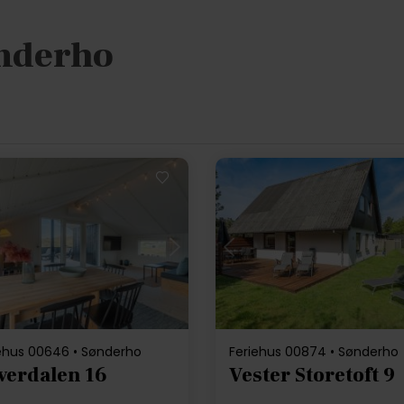
nderho
Indlæser...
Indlæser...
ehus 00646 • Sønderho
Feriehus 00874 • Sønderho
verdalen 16
Vester Storetoft 9