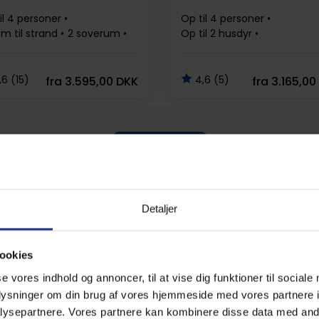
il 4 personer
Op til 4 personer
m til strand
2 soverum
Op til 2 husdyr
is Wi-Fi
Opvaskemaskine
1,1 km til strand
2 soverum
Gratis Wi-Fi
6 (15)
4,6 (5)
fra
3.595,00 DKK
fra
3.165,00
Se alle
Detaljer
ookies
øndag i juli hvert år
se vores indhold og annoncer, til at vise dig funktioner til sociale
oplysninger om din brug af vores hjemmeside med vores partnere i
ag, Sønderhodagen, der afholdes den 3. søndag i juli hve
ysepartnere. Vores partnere kan kombinere disse data med andr