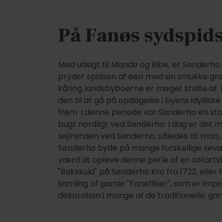
På Fanøs sydspids
Med udsigt til Mandø og Ribe, er Sønderho
pryder spidsen af øen med sin smukke grøn
kåring landsbyboerne er meget stolte af. 
den til at gå på opdagelse i byens idyllis
frem. I denne periode var Sønderho en stor
bugt nordligt ved Sønderho. I dag er det 
sejlrenden ved Sønderho, således at man, 
Sønderho byde på mange forskellige sevær
værd at opleve denne perle af en søfartsby
"Bakskuld" på Sønderho Kro fra 1722, elle
samling af gamle "Fanøfliser", som er im
dekoration i mange af de traditionelle, g