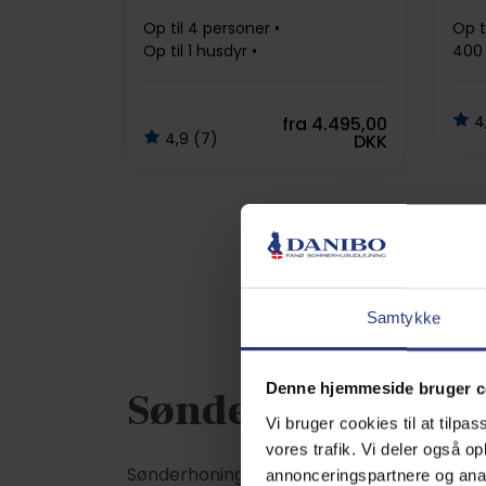
Op til 4 personer
Op t
Op til 1 husdyr
400 
1,2 km til strand
2 soverum
Grat
Gratis Wi-Fi
4,
fra
4.495,00
4,9 (7)
DKK
Samtykke
Denne hjemmeside bruger c
Sønderhodag – 3. s
Vi bruger cookies til at tilpas
vores trafik. Vi deler også 
Sønderhoningerne har deres helt egen festd
annonceringspartnere og anal