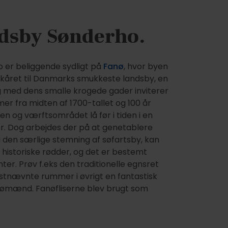
ndsby Sønderho.
o er beliggende sydligt på
Fanø
, hvor byen
o kåret til Danmarks smukkeste landsby, en
og med dens smalle krogede gader inviterer
mer fra midten af 1700-tallet og 100 år
en og værftsområdet lå før i tiden i en
er. Dog arbejdes der på at genetablere
g den særlige stemning af søfartsby, kan
historiske rødder, og det er bestemt
er. Prøv f.eks den traditionelle egnsret
dstnævnte rummer i øvrigt en fantastisk
-sømænd. Fanøfliserne blev brugt som