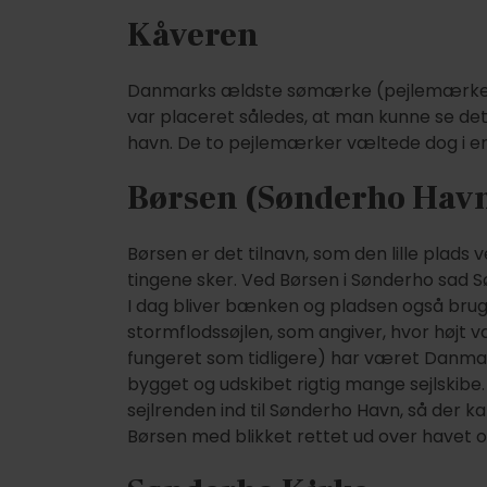
Kåveren
Danmarks ældste sømærke (pejlemærke) fr
var placeret således, at man kunne se de
havn. De to pejlemærker væltede dog i en 
Børsen (Sønderho Hav
Børsen er det tilnavn, som den lille plads 
tingene sker. Ved Børsen i Sønderho sad 
I dag bliver bænken og pladsen også brugt
stormflodssøjlen, som angiver, hvor højt 
fungeret som tidligere) har været Danmark
bygget og udskibet rigtig mange sejlskibe
sejlrenden ind til Sønderho Havn, så der 
Børsen med blikket rettet ud over havet og 