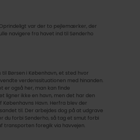
prindeligt var der to pejlemærker, der
e navigere fra havet ind til Sønderho
s til Børsen i København, et sted hvor
g vendte verdenssituationen med hinanden.
t er også her, man kan finde
et ligner ikke en havn, men det har den
af Københavns Havn. Herfra blev der
sandet til. Der arbejdes dog på at udgrave
 du forbi Sønderho, så tag et smut forbi
af transporten foregik via havvejen.