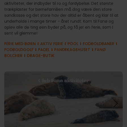
aktiviteter, der indbyder til ro og fordybelse. Det største
trækplaster for børnefamilien må dog være den store
sandkasse og det store hav der altid er åbent og klar til at
underholde i mange timer - året rundt. Kom til Fanø og
oplev alle de ting øen byder på, og få jer en ferie, som I
sent vil glemme!
FERIE MED BØRN
l
AKTIV FERIE
l
POOL
l
FODBOLDBANER
l
FODBOLDGOLF
l
PADEL
l
PANDEKAGEHUSET
l
FANØ
BOLCHER
l
DRAGE-BUTIK
Club Fanø aktiviteter