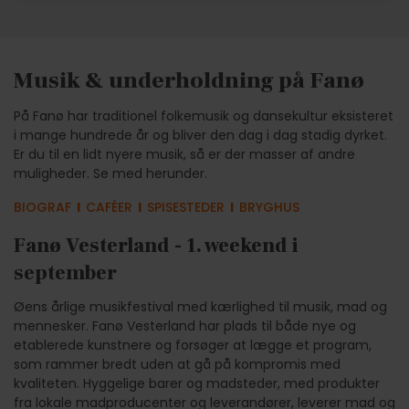
Musik & underholdning på Fanø
På Fanø har traditionel folkemusik og dansekultur eksisteret
i mange hundrede år og bliver den dag i dag stadig dyrket.
Er du til en lidt nyere musik, så er der masser af andre
muligheder. Se med herunder.
BIOGRAF
l
CAFÉER
l
SPISESTEDER
l
BRYGHUS
Fanø Vesterland - 1. weekend i
september
Øens årlige musikfestival med kærlighed til musik, mad og
mennesker. Fanø Vesterland har plads til både nye og
etablerede kunstnere og forsøger at lægge et program,
som rammer bredt uden at gå på kompromis med
kvaliteten. Hyggelige barer og madsteder, med produkter
fra lokale madproducenter og leverandører, leverer mad og