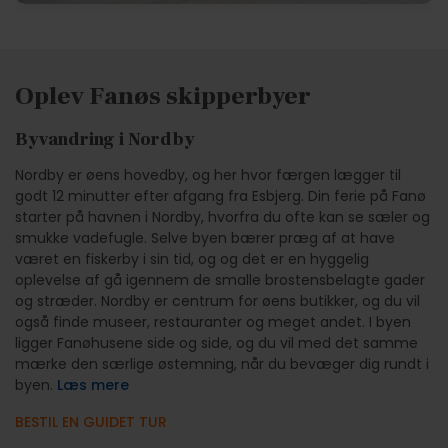
Oplev Fanøs skipperbyer
Byvandring i Nordby
Nordby er øens hovedby, og her hvor færgen lægger til
godt 12 minutter efter afgang fra Esbjerg. Din ferie på Fanø
starter på havnen i Nordby, hvorfra du ofte kan se sæler og
smukke vadefugle. Selve byen bærer præg af at have
været en fiskerby i sin tid, og og det er en hyggelig
oplevelse af gå igennem de smalle brostensbelagte gader
og stræder. Nordby er centrum for øens butikker, og du vil
også finde museer, restauranter og meget andet. I byen
ligger Fanøhusene side og side, og du vil med det samme
mærke den særlige østemning, når du bevæger dig rundt i
byen.
Læs mere
BESTIL EN GUIDET TUR