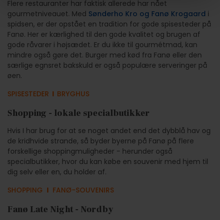
Flere restauranter har faktisk allerede har nået
gourmetniveauet. Med
Sønderho Kro og
Fanø Krogaard
i
spidsen, er der opstået en tradition for gode spisesteder på
Fanø. Her er kærlighed til den gode kvalitet og brugen af
gode råvarer i højsædet. Er du ikke til gourmétmad, kan
mindre også gøre det. Burger med kød fra Fanø eller den
særlige egnsret bakskuld er også populære serveringer på
øen.
SPISESTEDER
l
BRYGHUS
Shopping - lokale specialbutikker
Hvis I har brug for at se noget andet end det dybblå hav og
de kridhvide strande, så byder byerne på Fanø på flere
forskellige shoppingmuligheder - herunder også
specialbutikker, hvor du kan købe en souvenir med hjem til
dig selv eller en, du holder af.
SHOPPING
l
FANØ-SOUVENIRS
Fanø Late Night - Nordby