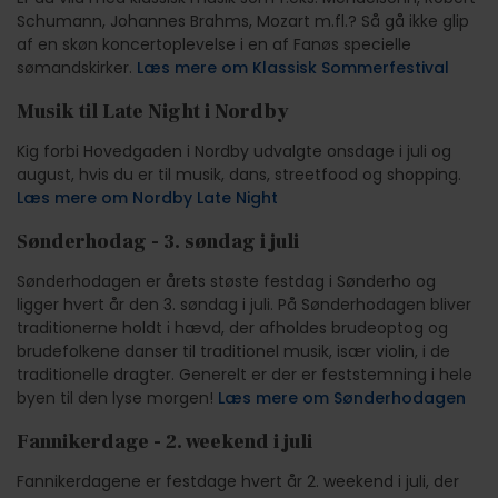
Schumann, Johannes Brahms, Mozart m.fl.? Så gå ikke glip
af en skøn koncertoplevelse i en af Fanøs specielle
sømandskirker.
Læs mere om Klassisk Sommerfestival
Musik til Late Night i Nordby
Kig forbi Hovedgaden i Nordby udvalgte onsdage i juli og
august, hvis du er til musik, dans, streetfood og shopping.
Læs mere om Nordby Late Night
Sønderhodag - 3. søndag i juli
Sønderhodagen er årets støste festdag i Sønderho og
ligger hvert år den 3. søndag i juli. På Sønderhodagen bliver
traditionerne holdt i hævd, der afholdes brudeoptog og
brudefolkene danser til traditionel musik, især violin, i de
traditionelle dragter. Generelt er der er feststemning i hele
byen til den lyse morgen!
Læs mere om Sønderhodagen
Fannikerdage - 2. weekend i juli
Fannikerdagene er festdage hvert år 2. weekend i juli, der