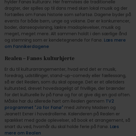
hylder Fanøs kulturarv. Her fremvises de traditionelle
dragter, der spilles op til dans med skøn lokal musik og der
fortælles om Fanøs historie som søfartsø. Dagene byder på
events for både børn, unge og voksne. Der er konkurrencer,
boder, danseopvisning, lækre madoplevelser, musik og
meget, meget mere. Alt sammen holdt i den særlige ånd
og stemning som er kendetegnende for Fanø.
Læs mere
om Fannikerdagene
Realen – Fanøs kulturhjerte
Er du til kulturarrangementer, hvad end det er musik,
foredrag, udstillinger, stand-up-comedy eller fællessang,
så er det Realen, som du skal opsøge. Det er et alletiders
kultursted, drevet hovedsageligt af frivillige, der brænder
for det kulturelle liv på Fanø og for at give dig en god aften.
Måske har du allerede hørt om Realen gennem
TV2
programmet "Ja for Fanø"
med Johnny Madsen og
Jeanett Exner i hovedrollerne. Kalenderen på Realen er
spækket med gode oplevelser, så book et arrangement, så
snart du ved, hvornår du skal holde ferie på Fanø.
Læs
mere om Realen