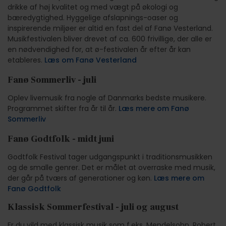
drikke af høj kvalitet og med vægt på økologi og
bæredygtighed. Hyggelige afslapnings-oaser og
inspirerende miljøer er altid en fast del af Fanø Vesterland.
Musikfestivalen bliver drevet af ca. 600 frivillige, der alle er
en nødvendighed for, at ø-festivalen år efter år kan
etableres.
Læs om Fanø Vesterland
Fanø Sommerliv - juli
Oplev livemusik fra nogle af Danmarks bedste musikere.
Programmet skifter fra år til år.
Læs mere om Fanø
Sommerliv
Fanø Godtfolk - midt juni
Godtfolk Festival tager udgangspunkt i traditionsmusikken
og de smalle genrer. Det er målet at overraske med musik,
der går på tværs af generationer og køn.
Læs mere om
Fanø Godtfolk
Klassisk Sommerfestival - juli og august
Er du vild med klassisk musik som f.eks. Mendelsohn, Robert