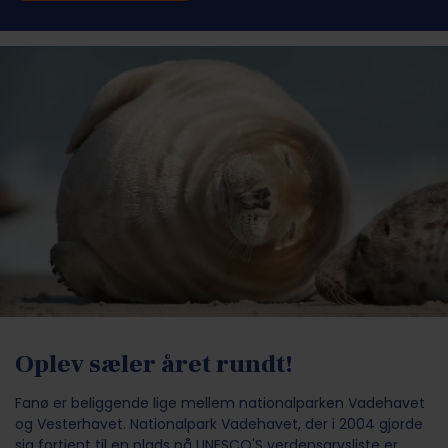
Oplev sæler året rundt!
Fanø er beliggende lige mellem nationalparken Vadehavet
og Vesterhavet. Nationalpark Vadehavet, der i 2004 gjorde
sig fortjent til en plads på UNESCO'S verdensarvsliste er