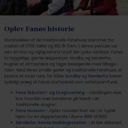
Oplev Fanøs historie
Størstedelen af de traditionelle Fanøhuse stammer fra
midten af 1700-tallet og 100 år frem. I denne periode var
øen en stor og vigtig søfarts-ø på den jyske vestkyst. Fanøs
to hyggelige, gamle skipperbyer, Nordby og Sønderho,
bugner af atmosfære og tager besøgende med tilbage i
tiden. Med deres smalle gader og traditionelle Fanøhuse, er
byerne et must-see, for både
Nordby
og
Sønderho
bærer
tydeligt præg af Fanøs storhedstid som søfartssamfund.
Fanø Skibsfart- og Dragtsamling
- Udstillingen viser
bl.a. hvordan især kvinderne gik klædt i de
traditionelle dragter.
Fanø Museum
- Oplev hvordan livet var i et typisk
hjem for en skipperfamilie i årene 1885 til 1920.
Sønderho Gamle Redningsstation
- At lide skibsnød