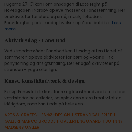
I ugerne 27–31 kan I om onsdagen til Late Night på
Hovedgaden i Nordby opleve masser af Fanøstemning. Her
er aktiviteter for store og små, musik, folkedans,
Fanødragter, gode madoplevelser og åbne butikker.
Læs
mere
Aktiv tirsdag - Fanø Bad
Ved strandområdet Fanøbad kan I tirsdag aften i løbet af
sommeren opleve aktiviteter for børn og voksne - fx.
ponyridning og ansigtsmaling. Der er også aktiviteter på
stranden - yoga eller lign.
Kunst, kunsthåndværk & design
Besøg Fanøs lokale kunstnere og kunsthåndværkere i deres
værksteder og gallerier, og oplev den store kreativitet og
idérigdom, man kan finde på hele øen.
ARTS & CRAFTS
l
FANØ-DESIGN
l
STRANDGALLERIET
l
GALLERI MARCO BRODDE
l
GALLERI ENGGAARD
l
JOHNNY
MADSENS GALLERI