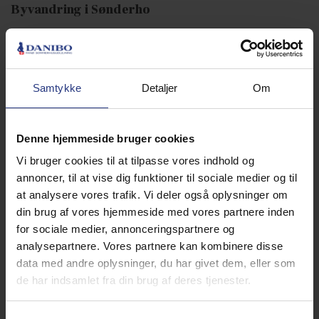
Byvandring i Sønderho
Danmarks smukkeste landsby i 2011 - og ikke uden grund.
Sønderho ligger smukt i landskabet med grønne områder
og traditionelle gamle Fanøhuse. Fra Sønderho har du
udsigt til Mandø og Ribe, og byens ro er til at tage at føle
Samtykke
Detaljer
Om
på. Møllen tårner sig op over byen og dens mange særlige
seværdigheder, der alle er et besøg værd. Idyllen
gennemstrømmer de små krogede gader, og du finder
Denne hjemmeside bruger cookies
også spisesteder og andet i den lille by.
Læs mere
Vi bruger cookies til at tilpasse vores indhold og
BESTIL EN GUIDET TUR
annoncer, til at vise dig funktioner til sociale medier og til
Loppemarkeder
at analysere vores trafik. Vi deler også oplysninger om
din brug af vores hjemmeside med vores partnere inden
Det er så hyggeligt med loppemarkeder, især hvis man kan
for sociale medier, annonceringspartnere og
gøre et godt fund eller et godt tilbud. Fanø har flere
analysepartnere. Vores partnere kan kombinere disse
loppemarkeder især i sommermånederne.
data med andre oplysninger, du har givet dem, eller som
Tag til
fredagsmarkedet
i Rindby forsamlingshus
de har indsamlet fra din brug af deres tjenester.
Markedet har åbent fra 13-16 i skolernes sommerferie.
Læs
mere om Rindby forsamlingshus
. Besøg også