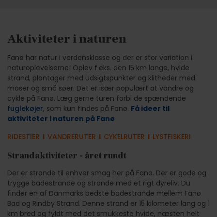
Aktiviteter i naturen
Fanø har natur i verdensklasse og der er stor variation i
naturoplevelserne! Oplev f.eks. den 15 km lange, hvide
strand, plantager med udsigtspunkter og klitheder med
moser og små søer. Det er især populært at vandre og
cykle på Fanø. Læg gerne turen forbi de spændende
fuglekøjer
, som kun findes på Fanø.
Få ideer til
aktiviteter i naturen på Fanø
RIDESTIER
l
VANDRERUTER
l
CYKELRUTER
l
LYSTFISKERI
Strandaktiviteter - året rundt
Der er strande til enhver smag her på Fanø. Der er gode og
trygge badestrande og strande med et rigt dyreliv. Du
finder en af Danmarks bedste badestrande mellem Fanø
Bad og Rindby Strand. Denne strand er 15 kilometer lang og 1
km bred og fyldt med det smukkeste hvide, næsten helt