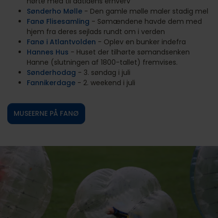
hørte med til datidens erhverv
Sønderho Mølle
- Den gamle mølle maler stadig mel
Fanø Flisesamling
- Sømændene havde dem med
hjem fra deres sejlads rundt om i verden
Fanø i Atlantvolden
- Oplev en bunker indefra
Hannes Hus
- Huset der tilhørte sømandsenken
Hanne (slutningen af 1800-tallet) fremvises.
Sønderhodag
- 3. søndag i juli
Fannikerdage
- 2. weekend i juli
MUSEERNE PÅ FANØ