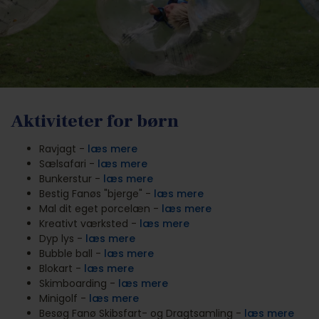
Aktiviteter for børn
Ravjagt -
læs mere
Sælsafari -
læs mere
Bunkerstur -
læs mere
Bestig Fanøs "bjerge" -
læs mere
Mal dit eget porcelæn -
læs mere
Kreativt værksted -
læs mere
Dyp lys -
læs mere
Bubble ball -
læs mer
e
Blokart -
læs mere
Skimboarding -
læs mere
Minigolf -
læs mere
Besøg Fanø Skibsfart- og Dragtsamling -
læs mere