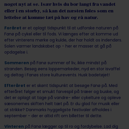
noget nyt at se. Især hvis du bor langt fra vandet
eller i en storby, så kan det næsten føles som en
lettelse at komme tæt på hav og rå natur.
Foråret
er et oplagt tidspunkt til at udforske naturen på
Fanø på cykel eller til fods. Vi længes efter at komme ud
efter vinterens mørke og kulde, der har holdt os indendørs.
Solen varmer landskabet op - her er masser at gå på
opdagelse i.
Sommeren
på Fanø summer af liv, ikke mindst på
stranden. Besøg øens loppemarkeder, nyd en stor isvaffel
og deltag i Fanøs store kulturevents. Husk badetøjet!
Efteråret
er et skønt tidspunkt at besøge Fanø på. Med
efteråret følger et smukt farvespil på træer og buske, og
det er oplagt at tage på vandre- eller cykelture og opleve
sæsonernes skiften helt tæt på. Er du glad for musik eller
at strikke? Danmarks hyggeligste festivaler afholdes i
september - der er altid rift om billetter til dette.
Vinteren
på Fanø lægger op til ro og fordybelse. Lad dig