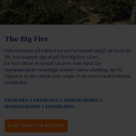
The Big Five
Fem klittoppe på Fanø med en fantastisk udsigt, er hvad du
får, hvis begiver dig ud på The Big Five ruten.
De fem klitter er spredt ud over hele Fanø. De
repræsenterer forskellige stadier i øens udvikling, og fra
toppene er der udsigt over nogle af de mest karakteristiske
landskaber.
PÆLEBJERG
l
KIKKEBJERG
l
ANNEDALSBJERG
l
MOSEDALSBJERG
l
KLINGEBJERG
KORT OVER "THE BIG FIVE"