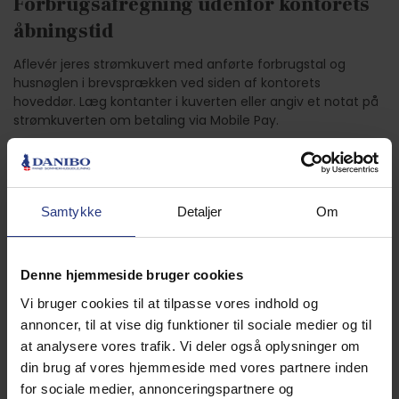
Forbrugsafregning udenfor kontorets
åbningstid
Aflevér jeres strømkuvert med anførte forbrugstal og
husnøglen i brevsprækken ved siden af kontorets
hoveddør. Læg kontanter i kuverten eller angiv et notat på
strømkuverten om betaling via Mobile Pay.
Danibos åbningstider
Har I bestilt sengelinned, barneseng,
Samtykke
Detaljer
Om
barnestol eller andre lejeprodukter?
Alle lejeprodukter skal returneres til Danibos kontor. Udenfor
åbningstiden placeres de lejede produkter ved kontorets
Denne hjemmeside bruger cookies
bagindgang fra “Hovedgaden”.
Vi bruger cookies til at tilpasse vores indhold og
Depositum
annoncer, til at vise dig funktioner til sociale medier og til
at analysere vores trafik. Vi deler også oplysninger om
Depositum opkræves i mange tilfælde ved booking. Denne
din brug af vores hjemmeside med vores partnere inden
dækker eventuelle skader eller manglende rengøring. El- og
for sociale medier, annonceringspartnere og
vandforbrug må ikke modregnes i depositummet. Beløbet