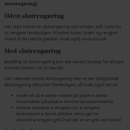
slutrengøring).
Uden slutrengøring
Har I ikke bestilt en slutrengøring ved afrejse, står I selv for
at rengøre ferieboligen. Efterlad huset i pæn og rengjort
stand til de næste gæster. Husk også vinduesvask.
Med slutrengøring
Bestilling af slutrengøring kan ske senest tirsdag før afrejse.
Kontakt Danibo for at bestille.
Har I allerede bestilt slutrengøring eller er der obligatorisk
slutrengøring tilknyttet ferieboligen, så husk også her at:
rydde alt op
●
sætte møbler på plads
●
sætte
havemøbler på plads
●
tømme opvaskemaskine
tømme køleskab
●
rengøre ovn
●
rengøre
brændeovn
●
fjerne affald
●
støvsuge for
dyrehår
●
rengøre grill (hvis der er en grill ved huset)