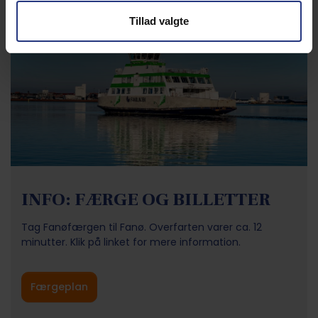
Tillad valgte
INFO: FÆRGE OG BILLETTER
Tag Fanøfærgen til Fanø. Overfarten varer ca. 12
minutter. Klik på linket for mere information.
Færgeplan