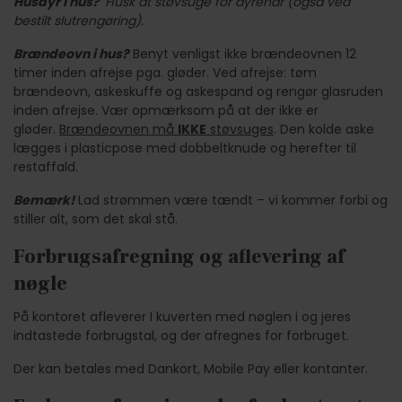
Husdyr i hus?
Husk at støvsuge for dyrehår (også ved
bestilt slutrengøring).
Brændeovn i hus?
Benyt venligst ikke brændeovnen 12
timer inden afrejse pga. gløder. Ved afrejse: tøm
brændeovn, askeskuffe og askespand og rengør glasruden
inden afrejse. Vær opmærksom på at der ikke er
gløder.
Brændeovnen må
IKKE
støvsuges
. Den kolde aske
lægges i plasticpose med dobbeltknude og herefter til
restaffald.
Bemærk!
Lad strømmen være tændt – vi kommer forbi og
stiller alt, som det skal stå.
Forbrugsafregning og aflevering af
nøgle
På kontoret afleverer I kuverten med nøglen i og jeres
indtastede forbrugstal, og der afregnes for forbruget.
Der kan betales med Dankort, Mobile Pay eller kontanter.