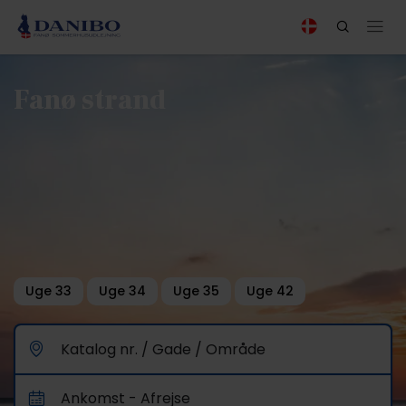
Fanø strand
Uge 33
Uge 34
Uge 35
Uge 42