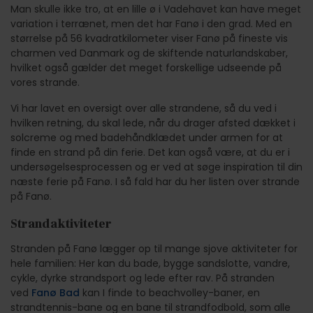
Man skulle ikke tro, at en lille ø i Vadehavet kan have meget
variation i terrænet, men det har Fanø i den grad. Med en
størrelse på 56 kvadratkilometer viser Fanø på fineste vis
charmen ved Danmark og de skiftende naturlandskaber,
hvilket også gælder det meget forskellige udseende på
vores strande.
Vi har lavet en oversigt over alle strandene, så du ved i
hvilken retning, du skal lede, når du drager afsted dækket i
solcreme og med badehåndklædet under armen for at
finde en strand på din ferie. Det kan også være, at du er i
undersøgelsesprocessen og er ved at søge inspiration til din
næste ferie på Fanø. I så fald har du her listen over strande
på Fanø.
Strandaktiviteter
Stranden på Fanø lægger op til mange sjove aktiviteter for
hele familien: Her kan du bade, bygge sandslotte, vandre,
cykle, dyrke strandsport og lede efter rav. På stranden
ved
Fanø Bad
kan I finde to beachvolley-baner, en
strandtennis-bane og en bane til strandfodbold, som alle