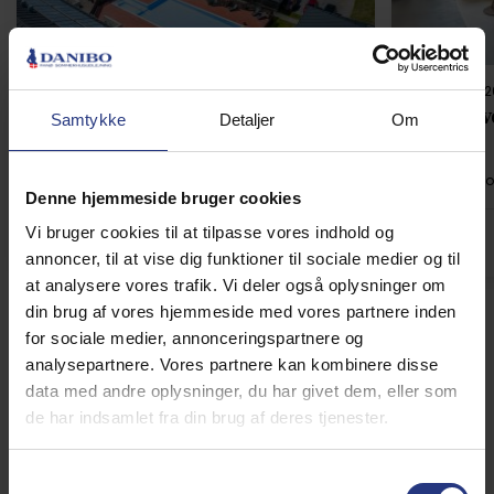
Feriehus 10332 • Fanø Bad
Feriehus 101
Strandvejen 61, A 332
Strandve
Samtykke
Detaljer
Om
Op til 4 personer
Op til 1 husdyr
20 m til strand
2 soverum
Op til 4 pers
Grati
Denne hjemmeside bruger cookies
Vi bruger cookies til at tilpasse vores indhold og
fra
2.984,00 DKK
4,6 (10)
4,9 (8)
annoncer, til at vise dig funktioner til sociale medier og til
at analysere vores trafik. Vi deler også oplysninger om
din brug af vores hjemmeside med vores partnere inden
Se alle
for sociale medier, annonceringspartnere og
analysepartnere. Vores partnere kan kombinere disse
Øvrige strande på Fanø
data med andre oplysninger, du har givet dem, eller som
de har indsamlet fra din brug af deres tjenester.
Søren Jessens Sand
Samtykkevalg
Vil du have en unik naturoplevelse i Danmark, så skal du