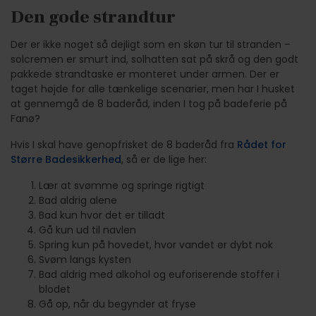
Den gode strandtur
Der er ikke noget så dejligt som en skøn tur til stranden –
solcremen er smurt ind, solhatten sat på skrå og den godt
pakkede strandtaske er monteret under armen. Der er
taget højde for alle tænkelige scenarier, men har I husket
at gennemgå de 8 baderåd, inden I tog på badeferie på
Fanø?
Hvis I skal have genopfrisket de 8 baderåd fra
Rådet for
Større Badesikkerhed
, så er de lige her:
Lær at svømme og springe rigtigt
Bad aldrig alene
Bad kun hvor det er tilladt
Gå kun ud til navlen
Spring kun på hovedet, hvor vandet er dybt nok
Svøm langs kysten
Bad aldrig med alkohol og euforiserende stoffer i
blodet
Gå op, når du begynder at fryse