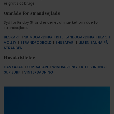
er gratis at bruge.
Område for strandsejlads
Syd for Rindby Strand er der et afmærket område for
strandsejlads.
BLOKART
l
SKIMBOARDING
l
KITE-LANDBOARDING
l
BEACH
VOLLEY
l
STRANDFODBOLD
l
SÆLSAFARI
l
LEJ EN SAUNA PÅ
STRANDEN
Havaktiviteter
HAVKAJAK
l
SUP-SAFARI
l
WINDSURFING
l
KITE SURFING
l
SUP SURF
l
VINTERBADNING