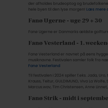
der afholdes brudeoptog og brudefolkene dan
hele byen til den lyse morgen!
Læs mere 
Fanø Ugerne - uge 29 + 30
Fanø Ugerne er Danmarks ældste golfturner
Fanø Vesterland - 1. weeken
Fanø Vesterland er navnet på øens hygge
musiknavne. Festivalen samler folk fra næ
Fanø Vesterland
Til festivalen i 2024 spiller f.eks. Jada, 
Krauss, Teitur, GULDIMUND, Viva La Wolfe,
Marcus.wav, Tim Christensen, Anne Linnet,
Fanø Strik - midt i septemb