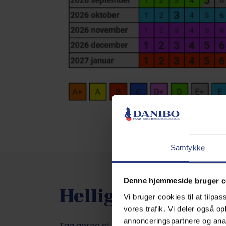
Samtykke
Denne hjemmeside bruger c
Helligdage i Dan
Vi bruger cookies til at tilpas
vores trafik. Vi deler også 
annonceringspartnere og anal
Tag gerne et kig på oversigten af danske he