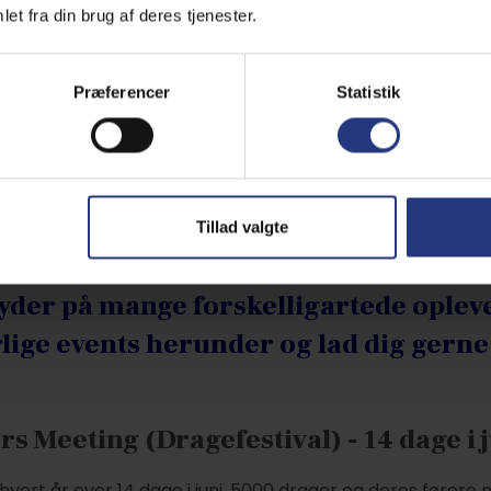
et fra din brug af deres tjenester.
Præferencer
Statistik
Tillad valgte
byder på mange forskelligartede opleve
lige events herunder og lad dig gerne 
s Meeting (Dragefestival) - 14 dage i j
vert år over 14 dage i juni. 5000 drager og deres førere 