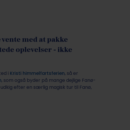
ke vente med at pakke
ede oplevelser - ikke
ted i
Kristi himmelfartsferien
, så er
n
, som også byder på mange dejlige Fanø-
dkig efter en særlig magisk tur til Fanø,