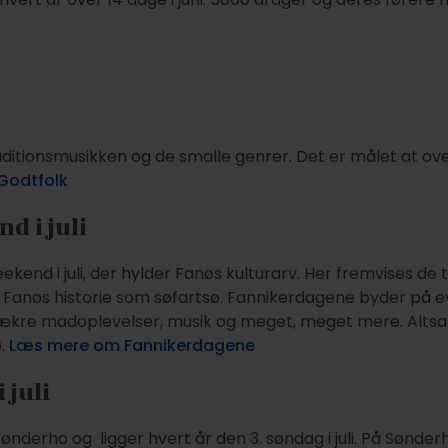
aditionsmusikken og de smalle genrer. Det er målet at o
Godtfolk
d i juli
end i juli, der hylder Fanøs kulturarv. Her fremvises de tra
 Fanøs historie som søfartsø. Fannikerdagene byder på e
 lækre madoplevelser, musik og meget, meget mere. Alts
ø.
Læs mere om Fannikerdagene
 juli
nderho og ligger hvert år den 3. søndag i juli. På Sønder