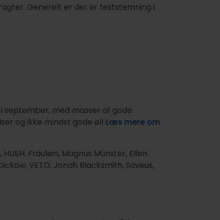
dragter. Generelt er der er feststemning i
l i september, med masser af gode
lser og ikke mindst gode øl!
Læs mere om
n, HUSH, Fräulein, Magnus Münster, Ellen
 Dickow, VETO, Jonah Blacksmith, Saveus,