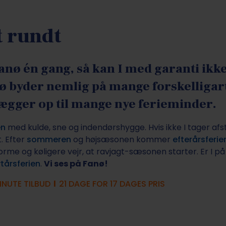
t rundt
 Fanø én gang, så kan I med garanti ik
nø byder nemlig på mange forskelligart
gger op til mange nye ferieminder.
en
med kulde, sne og indendørshygge. Hvis ikke I tager afs
t. Efter
sommeren
og højsæsonen kommer
efterårsferie
rme og køligere vejr, at ravjagt-sæsonen starter. Er I på u
tårsferien
.
Vi ses på Fanø!
INUTE TILBUD
l
21 DAGE FOR 17 DAGES PRIS