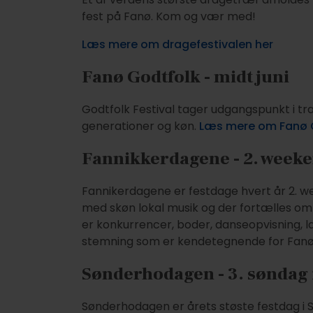
fest på Fanø. Kom og vær med!
Læs mere om dragefestivalen her
Fanø Godtfolk - midt juni
Godtfolk Festival tager udgangspunkt i tr
generationer og køn.
Læs mere om Fanø 
Fannikkerdagene - 2. weeken
Fannikerdagene er festdage hvert år 2. week
med skøn lokal musik og der fortælles om
er konkurrencer, boder, danseopvisning,
stemning som er kendetegnende for Fan
Sønderhodagen - 3. søndag i
Sønderhodagen er årets støste festdag i Sø