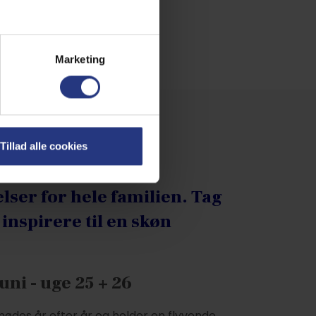
Marketing
Tillad alle cookies
lser for hele familien. Tag
inspirere til en skøn
uni - uge 25 + 26
mødes år efter år og holder en flyvende