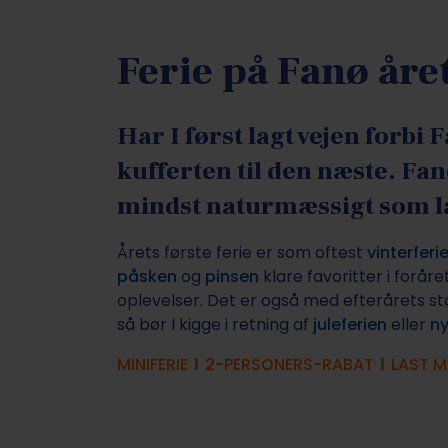
Ferie på Fanø åre
Har I først lagt vejen forbi
kufferten til den næste. Fa
mindst naturmæssigt som læ
Årets første ferie er som oftest
vinterferi
påsken
og
pinsen
klare favoritter i foråre
oplevelser. Det er også med efterårets sto
så bør I kigge i retning af
juleferien
eller
ny
MINIFERIE
l
2-PERSONERS-RABAT
l
LAST M