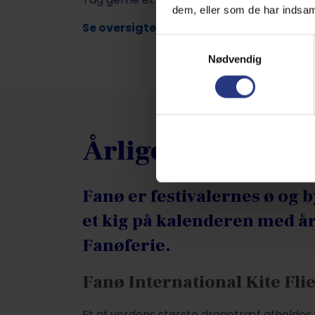
dem, eller som de har indsaml
Se oversigten over danske helligdage
Samtykkevalg
Nødvendig
Årlige events
Fanø er festivalernes ø og 
et kig på kalenderen med år
Fanøferie.
Fanø International Kite Flier
Et af verdens største dragetræf afholdes h