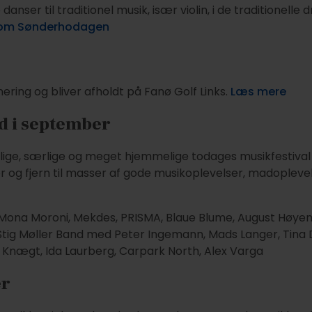
ser til traditionel musik, især violin, i de traditionelle 
om Sønderhodagen
ing og bliver afholdt på Fanø Golf Links.
Læs mere
d i september
lige, særlige og meget hjemmelige todages musikfestiva
r og fjern til masser af gode musikoplevelser, madopleve
Uro, Mona Moroni, Mekdes, PRISMA, Blaue Blume, August Høye
 Stig Møller Band med Peter Ingemann, Mads Langer, Tina
 Knægt, Ida Laurberg, Carpark North, Alex Varga
er