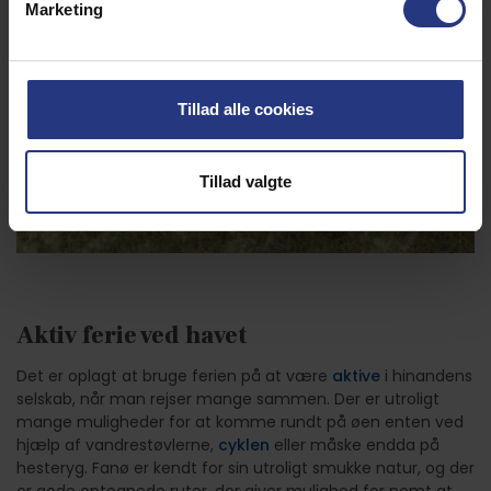
Marketing
Tillad alle cookies
Tillad valgte
Aktiv ferie ved havet
Det er oplagt at bruge ferien på at være
aktive
i hinandens
selskab, når man rejser mange sammen. Der er utroligt
mange muligheder for at komme rundt på øen enten ved
hjælp af vandrestøvlerne,
cyklen
eller måske endda på
hesteryg. Fanø er kendt for sin utroligt smukke natur, og der