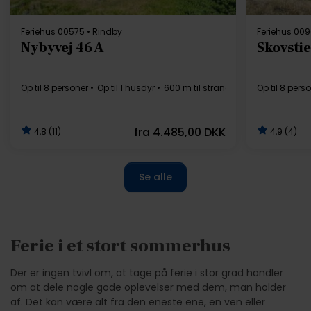
Feriehus 00575 • Rindby
Feriehus 00
Nybyvej 46 A
Skovsti
Op til 8 personer
Op til 1 husdyr
600 m til strand
3 soverum
Op til 8 pers
Grat
fra
4.485,00 DKK
4,8 (11)
4,9 (4)
Se alle
Ferie i et stort sommerhus
Der er ingen tvivl om, at tage på ferie i stor grad handler
om at dele nogle gode oplevelser med dem, man holder
af. Det kan være alt fra den eneste ene, en ven eller