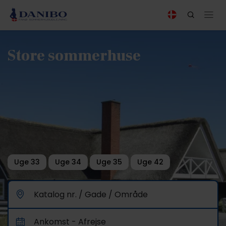
Store sommerhuse
Uge 33
Uge 34
Uge 35
Uge 42