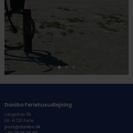
Danibo Feriehusudlejning
Langelinie 9b
DK-6720 Fanø
post@danibo.dk