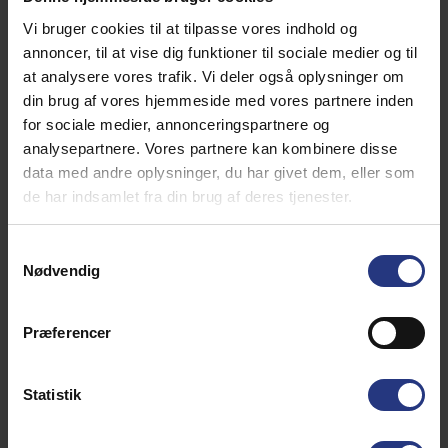
Se hvad slagteren på Fanø kan byde på af kød og mad
ud af huset!
Vi bruger cookies til at tilpasse vores indhold og
annoncer, til at vise dig funktioner til sociale medier og til
at analysere vores trafik. Vi deler også oplysninger om
din brug af vores hjemmeside med vores partnere inden
for sociale medier, annonceringspartnere og
analysepartnere. Vores partnere kan kombinere disse
data med andre oplysninger, du har givet dem, eller som
de har indsamlet fra din brug af deres tjenester.
Samtykkevalg
Nødvendig
Præferencer
Statistik