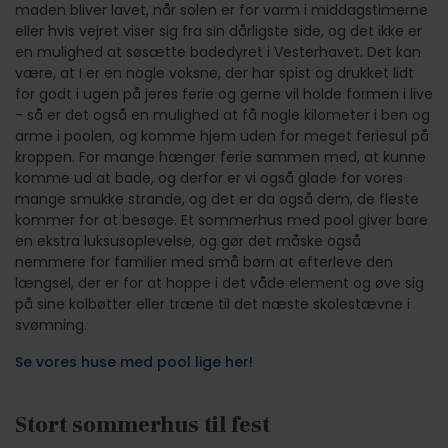
maden bliver lavet, når solen er for varm i middagstimerne
eller hvis vejret viser sig fra sin dårligste side, og det ikke er
en mulighed at søsætte badedyret i Vesterhavet. Det kan
være, at I er en nogle voksne, der har spist og drukket lidt
for godt i ugen på jeres ferie og gerne vil holde formen i live
- så er det også en mulighed at få nogle kilometer i ben og
arme i poolen, og komme hjem uden for meget feriesul på
kroppen. For mange hænger ferie sammen med, at kunne
komme ud at bade, og derfor er vi også glade for vores
mange smukke strande, og det er da også dem, de fleste
kommer for at besøge. Et sommerhus med pool giver bare
en ekstra luksusoplevelse, og gør det måske også
nemmere for familier med små børn at efterleve den
længsel, der er for at hoppe i det våde element og øve sig
på sine kolbøtter eller træne til det næste skolestævne i
svømning.
Se vores huse med pool lige her!
Stort sommerhus til fest