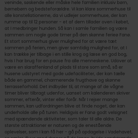
veninde, søskende eller måske hele familien inklusiv børn,
børnebørn og bedsteforældre. Vi kan klare sommerhuse til
alle konstellationerne, da vi udlejer sommerhuse, der kan
rumme op til 12 personer - et af dem tillader oven i købet,
at I medbringer hunden. Så kan I samle familien og være
sammen om nogle gode timer på den skønne ferieø Fanø.
Et stort sommerhus giver mulighed for at være tæt
sammen på ferien, men giver samtidig mulighed for, at I
kan trække jer tilbage i en stille krog og læse en god bog,
hvis I har brug for en pause fra alle menneskene. Udover at
være en slaraffenland af plads til store som små, så er
husene udstyret med gode udefaciliteter, der kan tælle
både en gammel, charmerende frugthave og skønne
terrasseforhold. Det indbyder til, at mange af de vågne
timer bliver tilbragt udenfor, uanset om kalenderen skriver
sommer, efterår, vinter eller forår. Når I rejser mange
sammen, kan udfordringen blive at finde noget, der kan
underholde alle på turen. Heldigvis er Fanø godt velsignet
med spændende aktiviteter, som taler til alle aldre. De
største attraktioner er naturen og de enestående
oplevelser, som I kan få her - gå på opdagelse i Vadehavet,