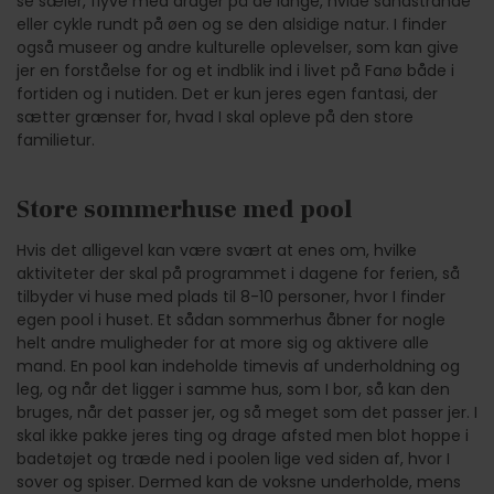
se sæler, flyve med drager på de lange, hvide sandstrande
eller cykle rundt på øen og se den alsidige natur. I finder
også museer og andre kulturelle oplevelser, som kan give
jer en forståelse for og et indblik ind i livet på Fanø både i
fortiden og i nutiden. Det er kun jeres egen fantasi, der
sætter grænser for, hvad I skal opleve på den store
familietur.
Store sommerhuse med pool
Hvis det alligevel kan være svært at enes om, hvilke
aktiviteter der skal på programmet i dagene for ferien, så
tilbyder vi huse med plads til 8-10 personer, hvor I finder
egen pool i huset. Et sådan sommerhus åbner for nogle
helt andre muligheder for at more sig og aktivere alle
mand. En pool kan indeholde timevis af underholdning og
leg, og når det ligger i samme hus, som I bor, så kan den
bruges, når det passer jer, og så meget som det passer jer. I
skal ikke pakke jeres ting og drage afsted men blot hoppe i
badetøjet og træde ned i poolen lige ved siden af, hvor I
sover og spiser. Dermed kan de voksne underholde, mens