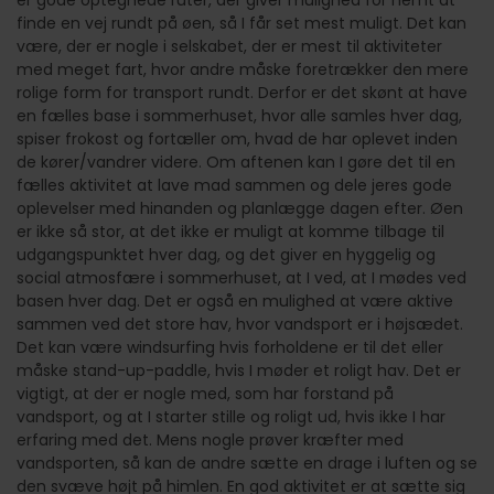
er gode optegnede ruter, der giver mulighed for nemt at
finde en vej rundt på øen, så I får set mest muligt. Det kan
være, der er nogle i selskabet, der er mest til aktiviteter
med meget fart, hvor andre måske foretrækker den mere
rolige form for transport rundt. Derfor er det skønt at have
en fælles base i sommerhuset, hvor alle samles hver dag,
spiser frokost og fortæller om, hvad de har oplevet inden
de kører/vandrer videre. Om aftenen kan I gøre det til en
fælles aktivitet at lave mad sammen og dele jeres gode
oplevelser med hinanden og planlægge dagen efter. Øen
er ikke så stor, at det ikke er muligt at komme tilbage til
udgangspunktet hver dag, og det giver en hyggelig og
social atmosfære i sommerhuset, at I ved, at I mødes ved
basen hver dag. Det er også en mulighed at være aktive
sammen ved det store hav, hvor vandsport er i højsædet.
Det kan være windsurfing hvis forholdene er til det eller
måske stand-up-paddle, hvis I møder et roligt hav. Det er
vigtigt, at der er nogle med, som har forstand på
vandsport, og at I starter stille og roligt ud, hvis ikke I har
erfaring med det. Mens nogle prøver kræfter med
vandsporten, så kan de andre sætte en drage i luften og se
den svæve højt på himlen. En god aktivitet er at sætte sig