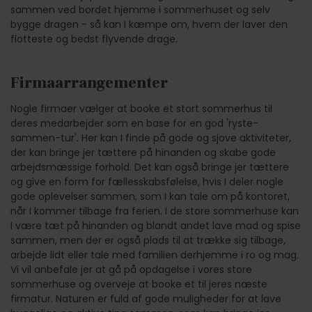
sammen ved bordet hjemme i sommerhuset og selv
bygge dragen - så kan I kæmpe om, hvem der laver den
flotteste og bedst flyvende drage.
Firmaarrangementer
Nogle firmaer vælger at booke et stort sommerhus til
deres medarbejder som en base for en god 'ryste-
sammen-tur'. Her kan I finde på gode og sjove aktiviteter,
der kan bringe jer tættere på hinanden og skabe gode
arbejdsmæssige forhold. Det kan også bringe jer tættere
og give en form for fællesskabsfølelse, hvis I deler nogle
gode oplevelser sammen, som I kan tale om på kontoret,
når I kommer tilbage fra ferien. I de store sommerhuse kan
I være tæt på hinanden og blandt andet lave mad og spise
sammen, men der er også plads til at trække sig tilbage,
arbejde lidt eller tale med familien derhjemme i ro og mag.
Vi vil anbefale jer at gå på opdagelse i vores store
sommerhuse og overveje at booke et til jeres næste
firmatur. Naturen er fuld af gode muligheder for at lave