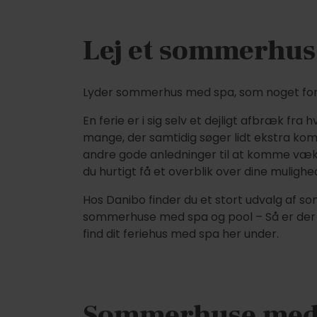
Lej et sommerhus
Lyder sommerhus med spa, som noget for d
En ferie er i sig selv et dejligt afbræk fr
mange, der samtidig søger lidt ekstra kom
andre gode anledninger til at komme væk
du hurtigt få et overblik over dine mulighe
Hos Danibo finder du et stort udvalg af so
sommerhuse med spa og pool – Så er der l
find dit feriehus med spa her under.
Sommerhuse med 