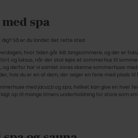
 med spa
ig? Så er du landet det rette sted.
a hverdagen, hvor tiden går lidt langsommere, og der er fok
fort og luksus, når der skal lejes et sommerhus til somm
, og derfor har vi samlet vores skønne sommerhuse med s
der, hvis du er en af dem, der søger en ferie med plads ti
mmerhuse med jacuzzi og spa, hvilket kan give en hver fer
agt op til mange timers underholdning for store som sm
spa og sauna