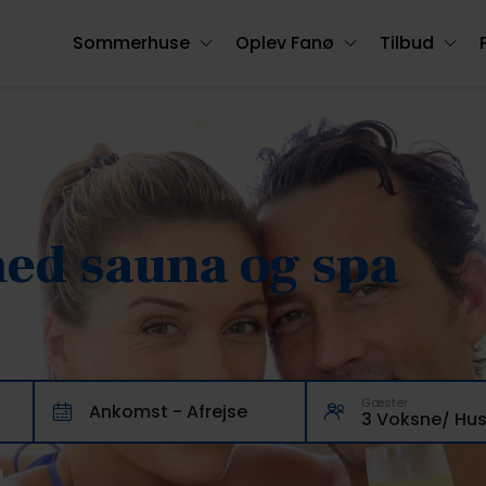
Sommerhuse
Oplev Fanø
Tilbud
d sauna og spa
Gæster
Ankomst - Afrejse