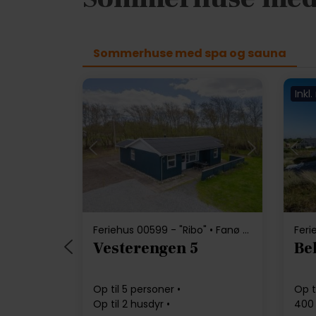
Sommerhuse med spa og sauna
Inkl
Indlæser...
Feriehus 00599 - "Ribo" • Fanø Bad
Feri
Vesterengen 5
Be
Op til 5 personer
Op t
Op til 2 husdyr
400 