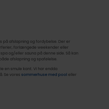
us på afslapning og fordybelse. Der er
erferier, forlængede weekender eller
pa og/eller sauna på denne side. Så kan
l både afslapning og spafølelse.
ie en smule kant. Vi har endda
å. Se vores
sommerhuse med pool
eller