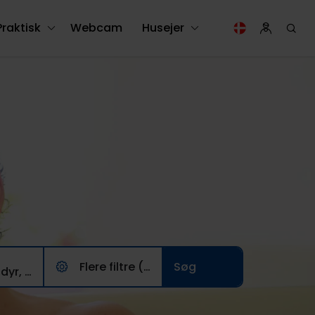
Praktisk
Webcam
Husejer
Flere filtre (0)
3 Voksne/ Husdyr, 0 børn , 0 husdyr