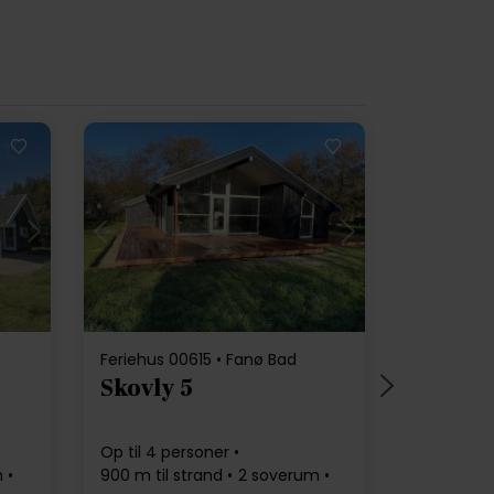
Indlæser...
Feriehus 00615 • Fanø Bad
Skovly 5
Op til 4 personer
m
900 m til strand
2 soverum