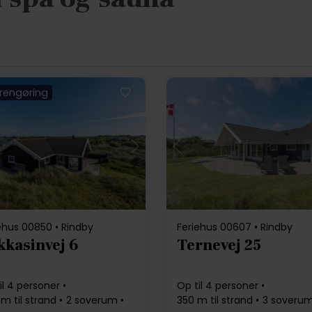
. rengøring
Indlæser...
Indlæser...
ehus 00850 • Rindby
Feriehus 00607 • Rindby
kkasinvej 6
Ternevej 25
il 4 personer
Op til 4 personer
m til strand
2 soverum
350 m til strand
3 soveru