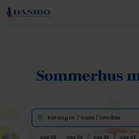
Sommerhus me
Katalog nr. / Gade / Område
Uge 33
Uge 34
Uge 35
Uge 42