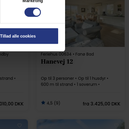
Marketing
Indlæser...
Tillad alle cookies
indby
Feriehus 00634 • Fanø Bad
Hanevej 12
 strand
Op til 3 personer
Op til 1 husdyr
600 m til strand
1 soverum
Gratis Wi-Fi
4,5 (9)
010,00 DKK
fra
3.425,00 DKK