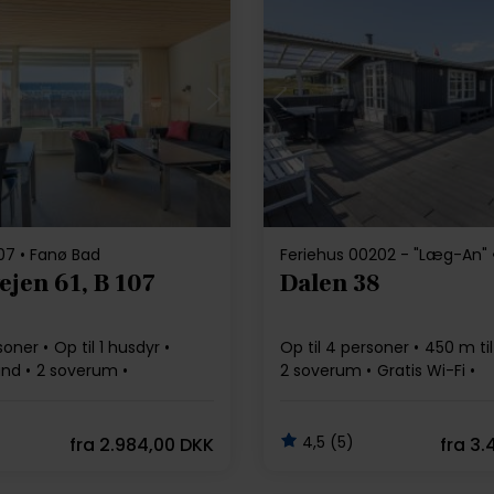
Indlæser...
Indlæser...
107 • Fanø Bad
Feriehus 00202 - "Læg-An" 
ejen 61, B 107
Dalen 38
rsoner
Op til 1 husdyr
Op til 4 personer
450 m til
and
2 soverum
2 soverum
Gratis Wi-Fi
Opvaskemaskine
4,5 (5)
fra
2.984,00 DKK
fra
3.