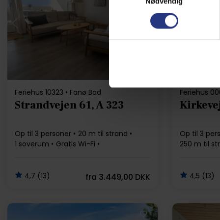
Nødvendig
Indlæser...
Feriehus 10323 • Fanø Bad
Feriehus 006
Strandvejen 61, A 323
Kirkeve
Op til 3 personer
20 m til strand
Op til 3 per
1 soverum
Gratis Wi-Fi
250 m til st
Opvaskemaskine
Gratis Wi-Fi
4,7 (13)
4,5 (13)
fra
3.449,00 DKK