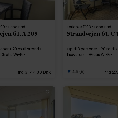
209 • Fanø Bad
Feriehus 11103 • Fanø Bad
ejen 61, A 209
Strandvejen 61, C 
soner
20 m til strand
Op til 3 personer
20 m til 
Gratis Wi-Fi
1 soverum
Gratis Wi-Fi
skine
Opvaskemaskine
4,6 (5)
fra
3.144,00 DKK
fra
2.