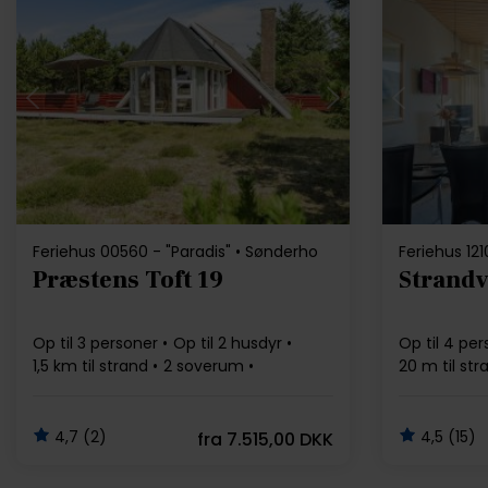
Indlæser...
Feriehus 00560 - "Paradis" • Sønderho
Feriehus 12
Præstens Toft 19
Strandv
Op til 3 personer
Op til 2 husdyr
Op til 4 pe
1,5 km til strand
2 soverum
20 m til str
Gratis Wi-Fi
Gratis Wi-Fi
4,7 (2)
4,5 (15)
fra
7.515,00 DKK