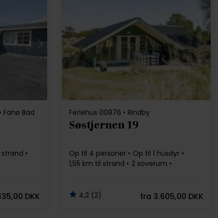
Indlæser...
• Fanø Bad
Feriehus 00876 • Rindby
Søstjernen 19
 strand
Op til 4 personer
Op til 1 husdyr
1,55 km til strand
2 soverum
Gratis Wi-Fi
4,2 (2)
435,00 DKK
fra
3.605,00 DKK