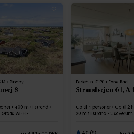
ndlæser...
Indlæser...
214 • Rindby
Feriehus 10120 • Fanø Bad
nvej 8
Strandvejen 61, A 
rsoner
400 m til strand
Op til 4 personer
Op til 2 
Gratis Wi-Fi
20 m til strand
2 soverum
skine
Gratis Wi-Fi
4,9 (8)
fra
3.605,00 DKK
fra
2.