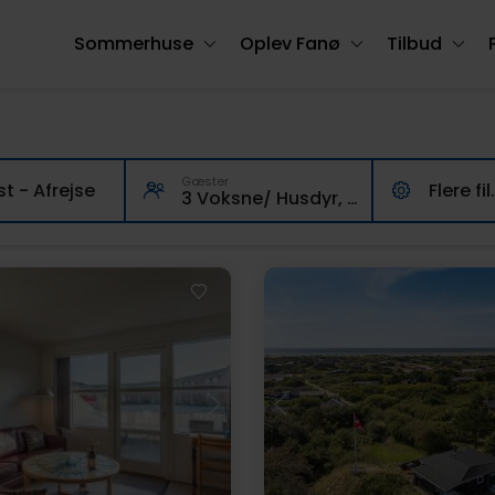
Sommerhuse
Oplev Fanø
Tilbud
Gæster
t - Afrejse
Flere 
3 Voksne/ Husdyr, 0 børn , 0 husdyr
Indlæser...
Indlæser...