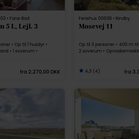
303 • Fanø Bad
Feriehus 00638 • Rindby
n 5 L, Lejl. 3
Mosevej 11
soner
Op til 1 husdyr
Op til 3 personer
400 m til
rand
1 soverum
2 soverum
Opvaskemaski
Brændeovn
4,3 (4)
fra
2.270,00 DKK
fra
3.
Indlæser...
Indlæser...