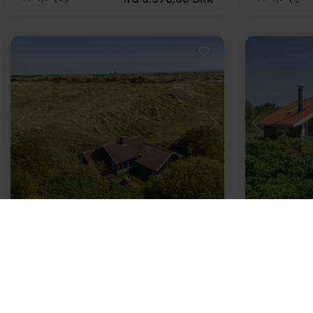
Indlæser...
I
Feriehus 00683 • Sønderho
Feriehus 00
Lodne Bjerge 20 C
Østre Kl
Op til 4 personer
250 m til strand
Op til 4 pe
2 soverum
Gratis Wi-Fi
700 m til s
Opvaskemaskine
Gratis Wi-Fi