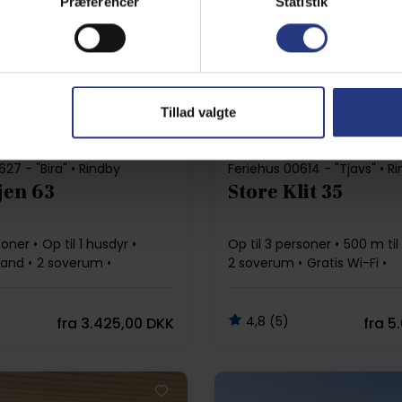
Præferencer
Statistik
Indlæser...
Indlæser...
Tillad valgte
27 - "Bira" • Rindby
Feriehus 00614 - "Tjavs" • R
jen 63
Store Klit 35
soner
Op til 1 husdyr
Op til 3 personer
500 m til
rand
2 soverum
2 soverum
Gratis Wi-Fi
Opvaskemaskine
4,8 (5)
fra
3.425,00 DKK
fra
5.