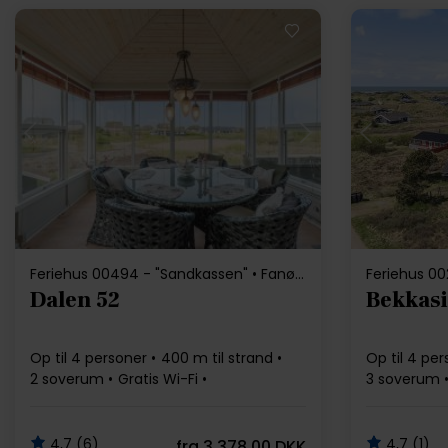
Indlæser...
I
Feriehus 00494 - "Sandkassen" • Fanø Bad
Feriehus 00
Dalen 52
Bekkasi
Op til 4 personer
400 m til strand
Op til 4 pe
2 soverum
Gratis Wi-Fi
3 soverum
Opvaskemaskine
Opvaskema
4,7 (6)
4,7 (1)
fra
3.378,00 DKK