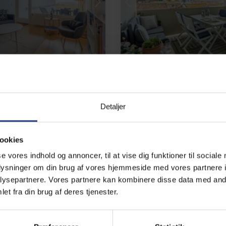
Indlæser...
Indlæser...
132 • Fanø Bad
Feriehus 11213 • Fanø Bad
ejen 61, A 132
Strandvejen 61, C 
Detaljer
soner
20 m til strand
Op til 3 personer
Op til 1 h
Gratis Wi-Fi
20 m til strand
2 soverum
skine
Gratis Wi-Fi
ookies
se vores indhold og annoncer, til at vise dig funktioner til sociale
4,7 (9)
fra
2.984,00 DKK
fra
3.
oplysninger om din brug af vores hjemmeside med vores partnere i
ysepartnere. Vores partnere kan kombinere disse data med andr
et fra din brug af deres tjenester.
Inkl. rengøring