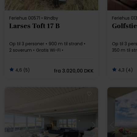
Feriehus 00571 • Rindby
Feriehus 01
Larses Toft 17 B
Golfstie
Op til 3 personer
900 m til strand
Op til 3 per
2 soverum
Gratis Wi-Fi
350 m til st
Opvaskemaskine
Gratis Wi-Fi
4,6 (5)
4,3 (4)
fra
3.020,00 DKK
Indlæser...