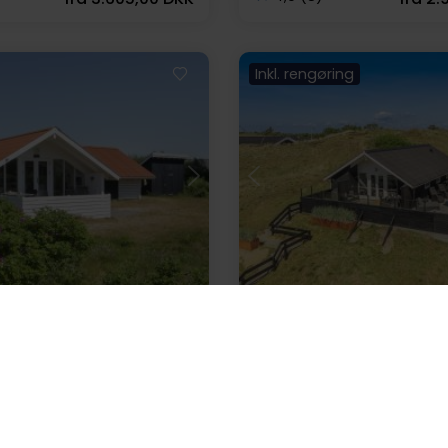
Inkl. rengøring
ndlæser...
Indlæser...
849 • Rindby
Feriehus 00619 • Rindby
itvej 2 A
Lyngbakken 15
rsoner
Op til 1 husdyr
Op til 4 personer
600 m til
trand
3 soverum
2 soverum
Gratis Wi-Fi
Opvaskemaskine