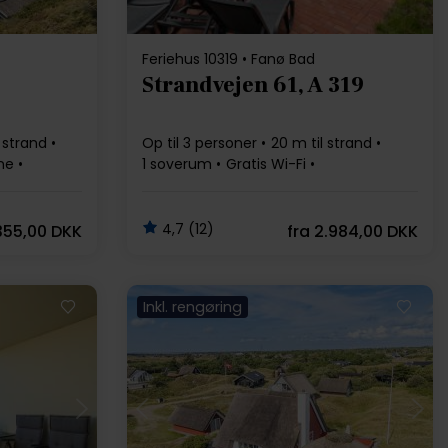
Feriehus 10319 • Fanø Bad
Strandvejen 61, A 319
 strand
Op til 3 personer
20 m til strand
ne
1 soverum
Gratis Wi-Fi
Opvaskemaskine
4,7 (12)
355,00 DKK
fra
2.984,00 DKK
Inkl. rengøring
Indlæser...