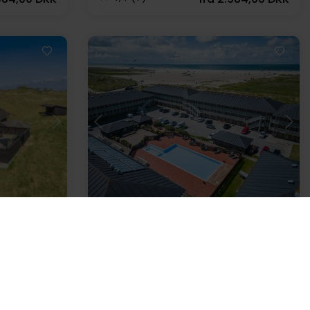
Indlæser...
Feriehus 10332 • Fanø Bad
Strandvejen 61, A 332
 strand
Op til 4 personer
Op til 1 husdyr
20 m til strand
2 soverum
Gratis Wi-Fi