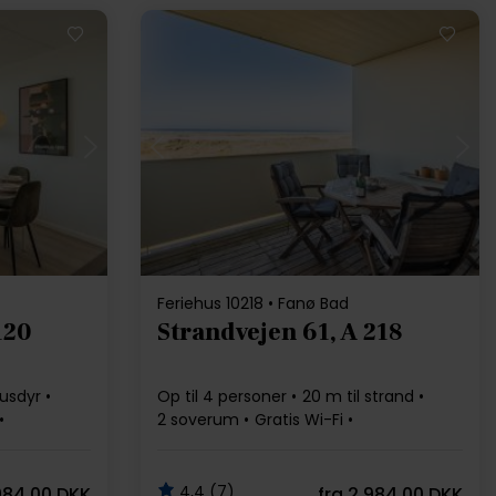
Indlæser...
Feriehus 10218 • Fanø Bad
120
Strandvejen 61, A 218
husdyr
Op til 4 personer
20 m til strand
2 soverum
Gratis Wi-Fi
Opvaskemaskine
4,4 (7)
984,00 DKK
fra
2.984,00 DKK