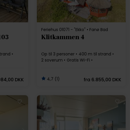
Feriehus 01071 - "Ekko" • Fanø Bad
103
Klitkammen 4
strand
Op til 3 personer
400 m til strand
2 soverum
Gratis Wi-Fi
Opvaskemaskine
4,7 (1)
984,00 DKK
fra
6.855,00 DKK