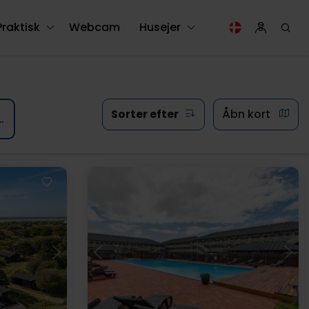
Praktisk
Webcam
Husejer
Sorter efter
Åbn kort
filtre (0)
Indlæser...