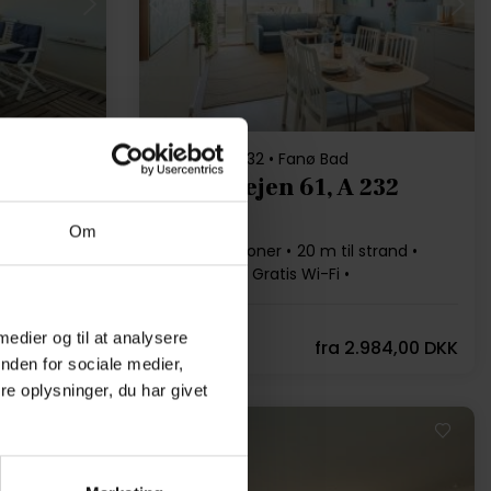
Indlæser...
Feriehus 10232 • Fanø Bad
213
Strandvejen 61, A 232
Om
usdyr
Op til 3 personer
20 m til strand
2 soverum
Gratis Wi-Fi
Opvaskemaskine
 medier og til at analysere
4,7 (15)
144,00 DKK
fra
2.984,00 DKK
nden for sociale medier,
e oplysninger, du har givet