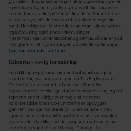
gråsælen. Udover sælerne så holder også vilde kaniner,
ræve, lækatte, harer, rådyr og kronvildt. Sidstnævnte
kan du finde i rudler på den østlige del af Fanø - det er
et smukt syn, når de majestætiske dyr bevæger sig
rundt i landskabet. På stranden kan man udover østers
og blåmusling også finde knivmuslinger,
hjertemuslinger, strandkrabber og sømus, så der er god
mulighed for at nyde stranden på selv de kolde dage.
Læs mere om dyr på Fanø
Klitterne - i evig forandring
Fem klittoppe på Fanø med en fantastisk udsigt, er
hvad du får, hvis begiver dig ud på The Big Five ruten.
De fem klitter er spredt ud over hele Fanø. De
repræsenterer forskellige stadier i øens udvikling, og fra
toppene er der udsigt over nogle af de mest
karakteristiske landskaber. Klitterne er opbygget
gennem mange hundrede år. Fanøs ældste klitter,
ligger mod øst, er fra 1500 og 1600 tallet, hvor de blev
skabt under den lille istid. Jo længere mod vest man
kommer, jo yngre bliver klitterne. Den nyeste