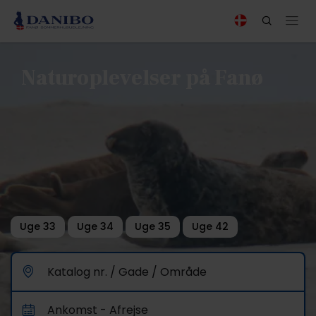
Naturoplevelser på Fanø
Uge 33
Uge 34
Uge 35
Uge 42