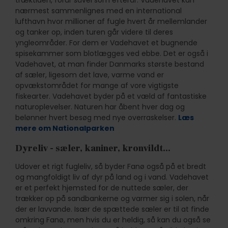
træktiden, forår såvel som efterår. Vadehavet kan
nærmest sammenlignes med en international
lufthavn hvor millioner af fugle hvert år mellemlander
og tanker op, inden turen går videre til deres
yngleområder. For dem er Vadehavet et bugnende
spisekammer som blotlægges ved ebbe. Det er også i
Vadehavet, at man finder Danmarks største bestand
af sæler, ligesom det lave, varme vand er
opvækstområdet for mange af vore vigtigste
fiskearter. Vadehavet byder på et væld af fantastiske
naturoplevelser. Naturen har åbent hver dag og
belønner hvert besøg med nye overraskelser.
Læs
mere om Nationalparken
Dyreliv - sæler, kaniner, kronvildt...
Udover et rigt fugleliv, så byder Fanø også på et bredt
og mangfoldigt liv af dyr på land og i vand. Vadehavet
er et perfekt hjemsted for de nuttede sæler, der
trækker op på sandbankerne og varmer sig i solen, når
der er lavvande. Især de spættede sæler er til at finde
omkring Fanø, men hvis du er heldig, så kan du også se