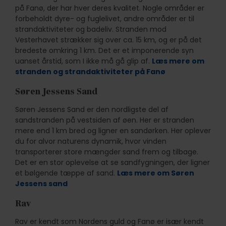
på Fanø, der har hver deres kvalitet. Nogle områder er
forbeholdt dyre- og fuglelivet, andre områder er til
strandaktiviteter og badeliv. Stranden mod
Vesterhavet strækker sig over ca. 15 km, og er på det
bredeste omkring 1 km. Det er et imponerende syn
uanset årstid, som I ikke må gå glip af.
Læs mere om
stranden og strandaktiviteter på Fanø
Søren Jessens Sand
Søren Jessens Sand er den nordligste del af
sandstranden på vestsiden af øen. Her er stranden
mere end 1 km bred og ligner en sandørken. Her oplever
du for alvor naturens dynamik, hvor vinden
transporterer store mængder sand frem og tilbage.
Det er en stor oplevelse at se sandfygningen, der ligner
et bølgende tæppe af sand.
Læs mere om Søren
Jessens sand
Rav
Rav er kendt som Nordens guld og Fanø er især kendt