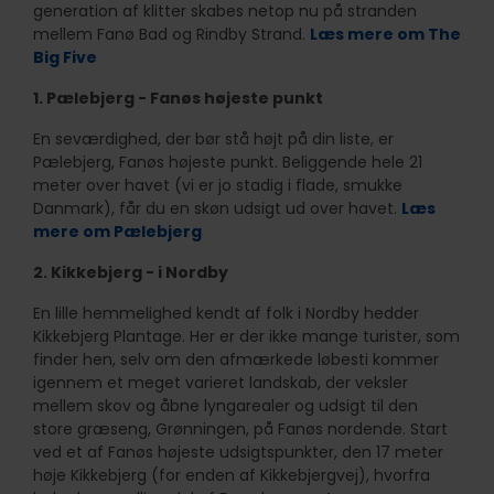
generation af klitter skabes netop nu på stranden
mellem Fanø Bad og Rindby Strand.
Læs mere om The
Big Five
1. Pælebjerg - Fanøs højeste punkt
En seværdighed, der bør stå højt på din liste, er
Pælebjerg, Fanøs højeste punkt. Beliggende hele 21
meter over havet (vi er jo stadig i flade, smukke
Danmark), får du en skøn udsigt ud over havet.
Læs
mere om Pælebjerg
2. Kikkebjerg - i Nordby
En lille hemmelighed kendt af folk i Nordby hedder
Kikkebjerg Plantage. Her er der ikke mange turister, som
finder hen, selv om den afmærkede løbesti kommer
igennem et meget varieret landskab, der veksler
mellem skov og åbne lyngarealer og udsigt til den
store græseng, Grønningen, på Fanøs nordende. Start
ved et af Fanøs højeste udsigtspunkter, den 17 meter
høje Kikkebjerg (for enden af Kikkebjergvej), hvorfra