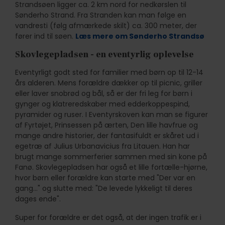
Strandsøen ligger ca. 2 km nord for nedkørslen til
Sønderho Strand. Fra Stranden kan man følge en
vandresti (følg afmærkede skilt) ca. 300 meter, der
fører ind til søen.
Læs mere om Sønderho Strandsø
Skovlegepladsen - en eventyrlig oplevelse
Eventyrligt godt sted for familier med børn op til 12-14
års alderen. Mens forældre dækker op til picnic, griller
eller laver snobrød og bål, så er der fri leg for børn i
gynger og klatreredskaber med edderkoppespind,
pyramider og ruser. I Eventyrskoven kan man se figurer
af Fyrtøjet, Prinsessen på ærten, Den lille havfrue og
mange andre historier, der fantasifuldt er skåret ud i
egetræ af Julius Urbanavicius fra Litauen. Han har
brugt mange sommerferier sammen med sin kone på
Fanø. Skovlegepladsen har også et lille fortælle-hjørne,
hvor børn eller forældre kan starte med "Der var en
gang..." og slutte med: "De levede lykkeligt til deres
dages ende".
Super for forældre er det også, at der ingen trafik er i