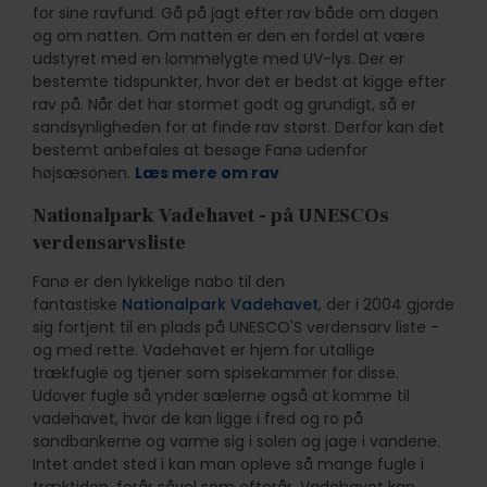
for sine ravfund. Gå på jagt efter rav både om dagen
og om natten. Om natten er den en fordel at være
udstyret med en lommelygte med UV-lys. Der er
bestemte tidspunkter, hvor det er bedst at kigge efter
rav på. Når det har stormet godt og grundigt, så er
sandsynligheden for at finde rav størst. Derfor kan det
bestemt anbefales at besøge Fanø udenfor
højsæsonen.
Læs mere om rav
Nationalpark Vadehavet - på UNESCOs
verdensarvsliste
Fanø er den lykkelige nabo til den
fantastiske
Nationalpark Vadehavet
, der i 2004 gjorde
sig fortjent til en plads på UNESCO'S verdensarv liste -
og med rette. Vadehavet er hjem for utallige
trækfugle og tjener som spisekammer for disse.
Udover fugle så ynder sælerne også at komme til
vadehavet, hvor de kan ligge i fred og ro på
sandbankerne og varme sig i solen og jage i vandene.
Intet andet sted i kan man opleve så mange fugle i