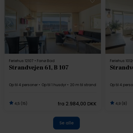
Indlæser...
Feriehus 12107 • Fanø Bad
Feriehus 101
Strandvejen 61, B 107
Strandve
Op til 4 personer
Op til 1 husdyr
20 m til strand
2 soverum
Op til 4 pers
Grati
fra
2.984,00 DKK
4,5 (15)
4,9 (8)
Se alle