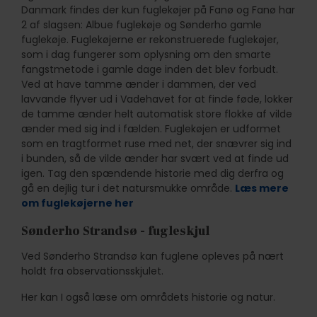
Danmark findes der kun fuglekøjer på Fanø og Fanø har
2 af slagsen: Albue fuglekøje og Sønderho gamle
fuglekøje. Fuglekøjerne er rekonstruerede fuglekøjer,
som i dag fungerer som oplysning om den smarte
fangstmetode i gamle dage inden det blev forbudt.
Ved at have tamme ænder i dammen, der ved
lavvande flyver ud i Vadehavet for at finde føde, lokker
de tamme ænder helt automatisk store flokke af vilde
ænder med sig ind i fælden. Fuglekøjen er udformet
som en tragtformet ruse med net, der snævrer sig ind
i bunden, så de vilde ænder har svært ved at finde ud
igen. Tag den spændende historie med dig derfra og
gå en dejlig tur i det natursmukke område.
Læs mere
om fuglekøjerne her
Sønderho Strandsø - fugleskjul
Ved Sønderho Strandsø kan fuglene opleves på nært
holdt fra observationsskjulet.
Her kan I også læse om områdets historie og natur.