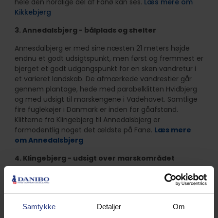
hele den nordlige del af Fanø kan ses.
Læs mere om
Kikkebjerg
3. Annedalsbjerg - bålplads og shelter
Annesdalbjerg er med sine næsten 21 meters højde
endnu et godt udsigtspunkt, men først og fremmest er
bjerget et godt udgangspunkt for en skøn vandretur i
et varieret landskab. De afmærkede vandrestier går
gennem plantage, hede med parabelklitten Hvidbjerg
og med udsigt til marskengene i Vadehavet. Samtlige
fire fuglekøjer i Danmark er inden for gåafstand.
Klitterne fra Klingebjerg til Annedalsbjerg er
formodentlig noget det ældste på Fanø.
Læs mere
om Annedalsbjerg
4. Klingebjerg - udsigt over marskområdet
Klingebjerg ligger i den nordlige udkant af Fanø
Klitplantage. Fra Klingebjerg er der udsigt over
marskområderne nord og øst for klitplantagen. Disse
områder er nogle af de vigtigste rastepladser for
Samtykke
Detaljer
Om
millioner af fugle på træk.
Læs mere om Klingebjerg