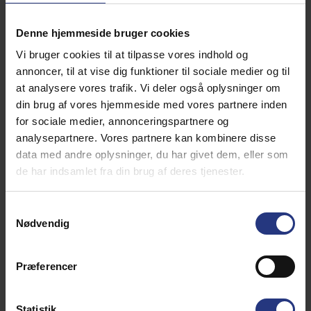
5. Mosedalsbjerg
Denne hjemmeside bruger cookies
Dette ”bjergområde” er et af de kønneste og mest
Vi bruger cookies til at tilpasse vores indhold og
særprægede på Fanø. Her ligger desuden en større
annoncer, til at vise dig funktioner til sociale medier og til
mandskabsbunker fra 2. Verdenskrig.
Læs mere om
at analysere vores trafik. Vi deler også oplysninger om
Mosedalsbjerg
din brug af vores hjemmeside med vores partnere inden
Paradisdalen og Gåsehullerne
for sociale medier, annonceringspartnere og
analysepartnere. Vores partnere kan kombinere disse
Fra sommerhusområdet i Rindby slynger Paradisdalen
data med andre oplysninger, du har givet dem, eller som
sig mellem klitrækkerne og direkte ud i det der kaldes
de har indsamlet fra din brug af deres tjenester.
for Gåsehullerne. Gåsehullerne er et vildt naturområde
med moser og søer med rørsump. Et særligt yndet
område for gæs og ænder hvor de kan snadre rundt.
Samtykkevalg
Området tiltrækker mange arter: grågæs, krikænder,
Nødvendig
atlingænder, gravænder, skeænder m.fl. De seneste år
har Gåsehullerne endda fået besøg af knopsvaner,
gråstrubet lappedykker, skægmejser og
Præferencer
græshoppesangere. Gul vandrerute fra p-pladsen går
gennem Paradisdalen og hele vejen rundt om
Gåsehullerne gennem det åbne og bakkede landskab.
Statistik