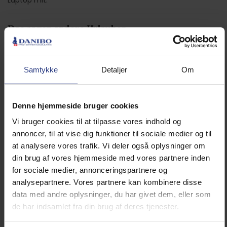
Laptop mit.
Das sagen andere Urlauber
4,7 • 10 Bewertungen
Haus
Grundstück
Bereich
Samtykke
Detaljer
Om
4,5
4,7
5,0
Denne hjemmeside bruger cookies
Mietinformationen
Vi bruger cookies til at tilpasse vores indhold og
Ferienhausanbieter
annoncer, til at vise dig funktioner til sociale medier og til
Danibo
at analysere vores trafik. Vi deler også oplysninger om
din brug af vores hjemmeside med vores partnere inden
for sociale medier, annonceringspartnere og
analysepartnere. Vores partnere kan kombinere disse
data med andre oplysninger, du har givet dem, eller som
Ankunft
de har indsamlet fra din brug af deres tjenester.
Das Ferienhaus ist für Sie ab 15 Uhr bereit (bei
Spitzenzeiten ab 16 Uhr). Falls das Ferienhaus vor 15