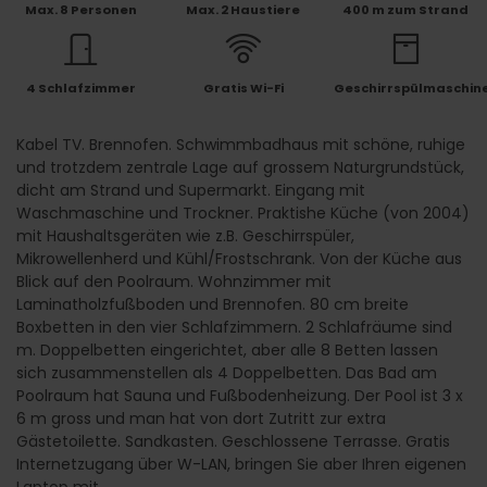
Max. 8 Personen
Max. 2 Haustiere
400 m zum Strand
4 Schlafzimmer
Gratis Wi-Fi
Geschirrspülmaschin
Kabel TV. Brennofen. Schwimmbadhaus mit schöne, ruhige
und trotzdem zentrale Lage auf grossem Naturgrundstück,
dicht am Strand und Supermarkt. Eingang mit
Waschmaschine und Trockner. Praktishe Küche (von 2004)
mit Haushaltsgeräten wie z.B. Geschirrspüler,
Mikrowellenherd und Kühl/Frostschrank. Von der Küche aus
Blick auf den Poolraum. Wohnzimmer mit
Laminatholzfußboden und Brennofen. 80 cm breite
Boxbetten in den vier Schlafzimmern. 2 Schlafräume sind
m. Doppelbetten eingerichtet, aber alle 8 Betten lassen
sich zusammenstellen als 4 Doppelbetten. Das Bad am
Poolraum hat Sauna und Fußbodenheizung. Der Pool ist 3 x
6 m gross und man hat von dort Zutritt zur extra
Gästetoilette. Sandkasten. Geschlossene Terrasse. Gratis
Internetzugang über W-LAN, bringen Sie aber Ihren eigenen