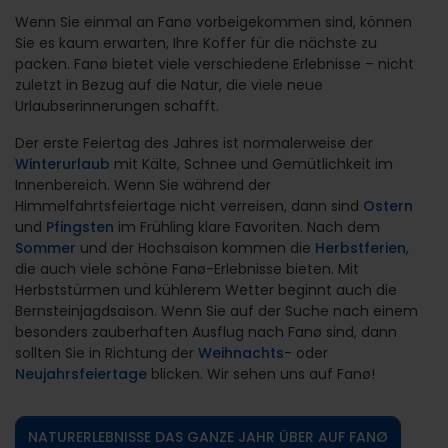
Wenn Sie einmal an Fanø vorbeigekommen sind, können
Sie es kaum erwarten, Ihre Koffer für die nächste zu
packen. Fanø bietet viele verschiedene Erlebnisse – nicht
zuletzt in Bezug auf die Natur, die viele neue
Urlaubserinnerungen schafft.
Der erste Feiertag des Jahres ist normalerweise der
Winterurlaub
mit Kälte, Schnee und Gemütlichkeit im
Innenbereich. Wenn Sie während der
Himmelfahrtsfeiertage nicht verreisen, dann sind
Ostern
und
Pfingsten
im Frühling klare Favoriten. Nach dem
Sommer
und der Hochsaison kommen die
Herbstferien
,
die auch viele schöne Fanø-Erlebnisse bieten. Mit
Herbststürmen und kühlerem Wetter beginnt auch die
Bernsteinjagdsaison. Wenn Sie auf der Suche nach einem
besonders zauberhaften Ausflug nach Fanø sind, dann
sollten Sie in Richtung der
Weihnachts
- oder
Neujahrsfeiertage
blicken. Wir sehen uns auf Fanø!
NATURERLEBNISSE DAS GANZE JAHR ÜBER AUF FANØ