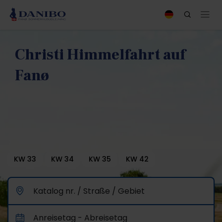
Christi Himmelfahrt auf
Fanø
KW 33
KW 34
KW 35
KW 42