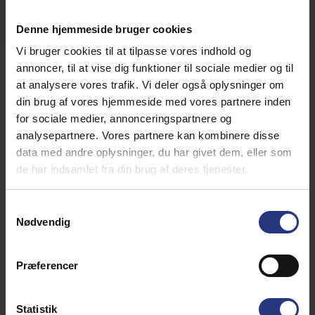
MEHR ÜBER GOLF AUF FANØ ERFAHREN
Denne hjemmeside bruger cookies
Vi bruger cookies til at tilpasse vores indhold og
annoncer, til at vise dig funktioner til sociale medier og til
Was ist der Himmelfahrtstag?
at analysere vores trafik. Vi deler også oplysninger om
din brug af vores hjemmeside med vores partnere inden
Genau 40 Tage nach Ostern feiern wir Christi Himmelfahrt.
for sociale medier, annonceringspartnere og
Ein Tag, der für viele vielleicht nur ein Feiertag ist, aber
analysepartnere. Vores partnere kan kombinere disse
eigentlich eine tiefere biblische Bedeutung hat. An Ostern
data med andre oplysninger, du har givet dem, eller som
feiern wir die Auferstehung Jesu von den Toten, und an
de har indsamlet fra din brug af deres tjenester.
Christi Himmelfahrt feiern wir seine Auffahrt zurück in den
Himmel. Der Feiertag ist also ein leichter und festlicher Tag,
ohne die gleiche Thematik wie z. B. der Lange Freitag, an
Samtykkevalg
dem wir uns an Jesus am Kreuz erinnern. Der Feiertag wird
Nødvendig
seit dem 4. Jahrhundert gefeiert, die Geschichte von
Christi Himmelfahrt reicht also weiter zurück als die Geburt
Jesu. Da Christi Himmelfahrt 40 Tage nach Ostern liegt,
Præferencer
fällt er immer auf einen Donnerstag und bietet sich daher
für einen Kurzurlaub an.
Statistik