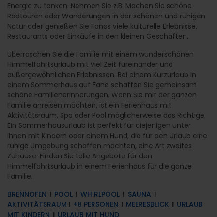
Energie zu tanken. Nehmen Sie z.B. Machen Sie schöne
Radtouren oder Wanderungen in der schönen und ruhigen
Natur oder genießen Sie Fanøs viele kulturelle Erlebnisse,
Restaurants oder Einkäufe in den kleinen Geschäften.
Überraschen Sie die Familie mit einem wunderschönen
Himmelfahrtsurlaub mit viel Zeit füreinander und
außergewöhnlichen Erlebnissen. Bei einem Kurzurlaub in
einem Sommerhaus auf Fanø schaffen Sie gemeinsam
schöne Familienerinnerungen. Wenn Sie mit der ganzen
Familie anreisen möchten, ist ein Ferienhaus mit
Aktivitätsraum, Spa oder Pool möglicherweise das Richtige.
Ein Sommerhausurlaub ist perfekt für diejenigen unter
Ihnen mit Kindern oder einem Hund, die für den Urlaub eine
ruhige Umgebung schaffen möchten, eine Art zweites
Zuhause. Finden Sie tolle Angebote für den
Himmelfahrtsurlaub in einem Ferienhaus für die ganze
Familie.
BRENNOFEN
l
POOL
l
WHIRLPOOL
l
SAUNA
l
AKTIVITÄTSRAUM
l
+8 PERSONEN
l
MEERESBLICK
l
URLAUB
MIT KINDERN
l
URLAUB MIT HUND