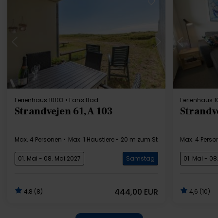
Lädt ...
Ferienhaus 10103 • Fanø Bad
Ferienhaus 1
Strandvejen 61, A 103
Strandve
Max. 4 Personen
Max. 1 Haustiere
20 m zum Strand
2 Schlafzim
Max. 4 Perso
01. Mai - 08. Mai 2027
Samstag
01. Mai - 08
444,00 EUR
4,8 (8)
4,6 (10)