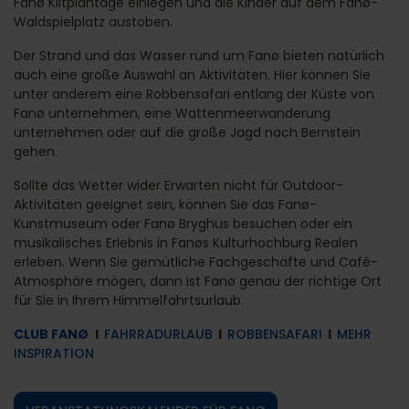
Fanø Klitplantage einlegen und die Kinder auf dem Fanø-
Waldspielplatz austoben.
Der Strand und das Wasser rund um Fanø bieten natürlich
auch eine große Auswahl an Aktivitäten. Hier können Sie
unter anderem eine Robbensafari entlang der Küste von
Fanø unternehmen, eine Wattenmeerwanderung
unternehmen oder auf die große Jagd nach Bernstein
gehen.
Sollte das Wetter wider Erwarten nicht für Outdoor-
Aktivitäten geeignet sein, können Sie das Fanø-
Kunstmuseum oder Fanø Bryghus besuchen oder ein
musikalisches Erlebnis in Fanøs Kulturhochburg Realen
erleben. Wenn Sie gemütliche Fachgeschäfte und Café-
Atmosphäre mögen, dann ist Fanø genau der richtige Ort
für Sie in Ihrem Himmelfahrtsurlaub.
CLUB FANØ
l
FAHRRADURLAUB
l
ROBBENSAFARI
l
MEHR
INSPIRATION