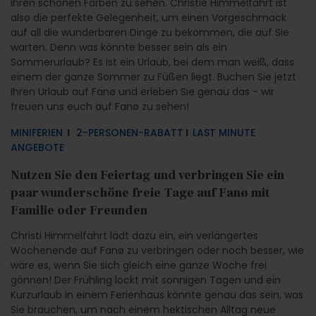
ihren schönen Farben zu sehen. Christie Himmelfahrt ist
also die perfekte Gelegenheit, um einen Vorgeschmack
auf all die wunderbaren Dinge zu bekommen, die auf Sie
warten. Denn was könnte besser sein als ein
Sommerurlaub? Es ist ein Urlaub, bei dem man weiß, dass
einem der ganze Sommer zu Füßen liegt. Buchen Sie jetzt
Ihren Urlaub auf Fanø und erleben Sie genau das - wir
freuen uns euch auf Fanø zu sehen!
MINIFERIEN
l
2-PERSONEN-RABATT
l
LAST MINUTE
ANGEBOTE
Nutzen Sie den Feiertag und verbringen Sie ein
paar wunderschöne freie Tage auf Fanø mit
Familie oder Freunden
Christi Himmelfahrt lädt dazu ein, ein verlängertes
Wochenende auf Fanø zu verbringen oder noch besser, wie
wäre es, wenn Sie sich gleich eine ganze Woche frei
gönnen! Der Frühling lockt mit sonnigen Tagen und ein
Kurzurlaub in einem Ferienhaus könnte genau das sein, was
Sie brauchen, um nach einem hektischen Alltag neue