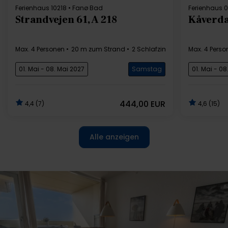
Ferienhaus 10218 • Fanø Bad
Ferienhaus 
Strandvejen 61, A 218
Kåverda
Max. 4 Personen
20 m zum Strand
2 Schlafzimmer
Gratis Wi-Fi
Max. 4 Perso
01. Mai - 08. Mai 2027
Samstag
01. Mai - 08
444,00 EUR
4,4 (7)
4,6 (15)
Alle anzeigen