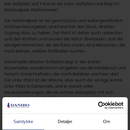
Der Golfplatz auf Fanø ist ein Links-Golfplatz und liegt im
Nationalpark Wattenmeer!
Der Nationalpark ist ein geschütztes und außergewöhnlich
schönes Naturgebiet, und Fanø hat das Glück, direkten
Zugang dazu zu haben. Der Platz ist daher auch unberührt
und den Kräften und Launen der Natur überlassen, und die
einzigen Menschen, die die Ruhe stören, sind Menschen, die
nach kleinen, weißen Golfbällen suchen.
Dänemarks ältester Golfplatz liegt in der ersten
Dünenreihe, wunderschön umgeben von lila Heidekraut und
hohem Schachtelhalm, der nach Belieben wachsen darf.
Der Links-Platz ist der älteste, aber auch der einzige echte
Links-Platz in Dänemark, und er steckt voller
Herausforderungen, die ein echter Naturplatz mit sich
bringt. Es ist eine tolle Erfahrung!
Wohnen Sie in erster Reihe zum Golfplatz:
GOLFPARKEN
FERIENWOHNUNGEN
Samtykke
Detaljer
Om