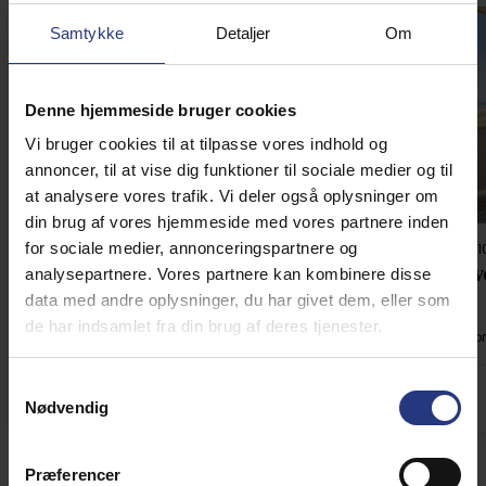
Samtykke
Detaljer
Om
Lädt ...
Denne hjemmeside bruger cookies
Vi bruger cookies til at tilpasse vores indhold og
annoncer, til at vise dig funktioner til sociale medier og til
at analysere vores trafik. Vi deler også oplysninger om
din brug af vores hjemmeside med vores partnere inden
for sociale medier, annonceringspartnere og
Ferienhaus 01061 - "Erria" • Rindby
Ferienhaus 1
Vindgaf 42
Strandve
analysepartnere. Vores partnere kan kombinere disse
data med andre oplysninger, du har givet dem, eller som
de har indsamlet fra din brug af deres tjenester.
Max. 4 Personen
500 m zum Strand
2 Schlafzimmer
Max. 4 Perso
Gratis Wi-Fi
Samtykkevalg
ab
479,00 EUR
5,0 (2)
4,4 (7)
Nødvendig
Præferencer
Alle anzeigen