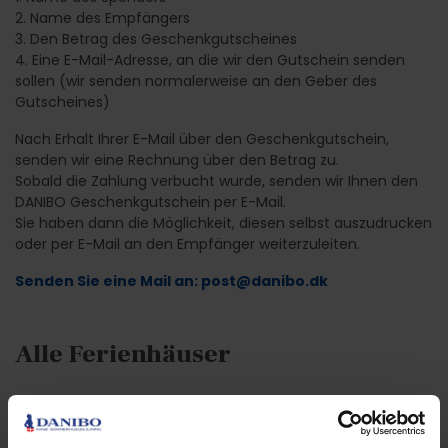
2. Name des Empfängers
3. Den Betrag des Geschenkgutscheines
4. Eine E-Mail-Adresse, an die wir den Gutschein senden
sollen (wir senden normalerweise an den Geber des
Gutscheines)
Nach Erhalt Ihrer E-Mail über den Geschenkgutschein,
senden wir eine Rechnung über den Betrag zu.
Sobald die Zahlung verbucht wurde, senden wir Ihnen den
DANIBO Geschenkgutschein per E-Mail.
Sie haben dann die Möglichkeit, diesen selbst auszudrucken
oder per E-Mail an den Empfänger weiterzuleiten.
Senden Sie eine Mail an: post@danibo.dk
Alle Ferienhäuser
Alle Ferienhäuser