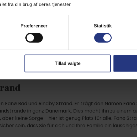
Alle anzeigen
et fra din brug af deres tjenester.
Præferencer
Statistik
 Fanø baden?
Tillad valgte
unterschiedliche Strände. Hier ist ein kleiner Strandguid
trand
n Fanø Bad und Rindby Strand. Er trägt den Namen Fanø S
Sandstrände in ganz Dänemark. Dies macht ihn zu einem äu
aber keine Sorge - hier ist genug Platz für alle. Fanø Str
icher sein, dass Sie für sich und Ihre Familie ein lausch