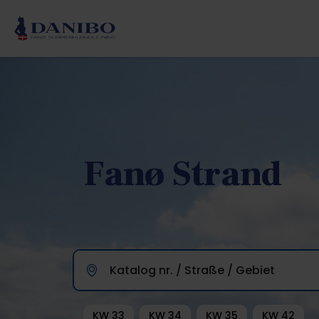
Fanø Strand
Katalog nr. / Straße / Gebiet
KW 33
KW 34
KW 35
KW 42