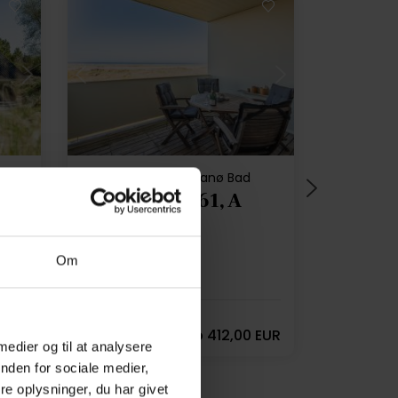
Lädt ...
Ferienhaus 10218 • Fanø Bad
Strandvejen 61, A
218
Max. 4 Personen
Om
20 m zum Strand
2 Schlafzimmer
Gratis Wi-Fi
Fi
Geschirrspülmaschine
 EUR
4,4 (7)
ab
412,00 EUR
 medier og til at analysere
nden for sociale medier,
e oplysninger, du har givet