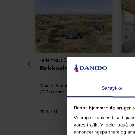
Lädt ...
Ferienhaus 00214 • Rindby
Bekkasinvej 8
Da
Max. 4 Personen
Max.
Samtykke
400 m zum Strand
400
3 Schlafzimmer
Gratis Wi-Fi
2 S
Geschirrspülmaschine
Ges
Denne hjemmeside bruger c
4,7 (1)
4
ab
500,00 EUR
Vi bruger cookies til at tilpas
vores trafik. Vi deler også 
annonceringspartnere og anal