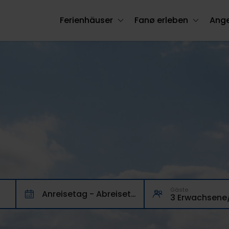
Ferienhäuser
Fanø erleben
Ang
Gäste
Anreisetag - Abreisetag