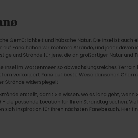
anø
che Gemütlichkeit und hübsche Natur. Die Insel ist auch e
er auf Fanø haben wir mehrere Strände, und jeder davon is
ige und Strände für jene, die an großartiger Natur und Tie
ne Insel im Wattenmeer so abwechslungsreiches Terrain bi
ometern verkörpert Fanø auf beste Weise dänischen Cha
er Strände widerspiegelt.
 Strände erstellt, damit Sie wissen, wo es lang geht, wenn
die passende Location für Ihren Strandtag suchen. Vielle
ich Inspiration für Ihren nächsten Fanøbesuch. Hier find