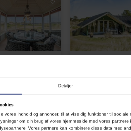
Lädt ...
Lädt ...
Ferienhaus 00494 - "Sandkassen" • Fanø Bad
Ferienhaus 00876 • Rindby
len 52
Søstjernen 19
 4 Personen
Max. 4 Personen
Detaljer
 m zum Strand
Max. 1 Haustiere
chlafzimmer
Gratis Wi-Fi
1,55 km zum Strand
chirrspülmaschine
2 Schlafzimmer
Gratis Wi-
ookies
,7 (6)
4,2 (2)
ab
468,00 EUR
ab
500,00
se vores indhold og annoncer, til at vise dig funktioner til sociale
oplysninger om din brug af vores hjemmeside med vores partnere i
ysepartnere. Vores partnere kan kombinere disse data med andr