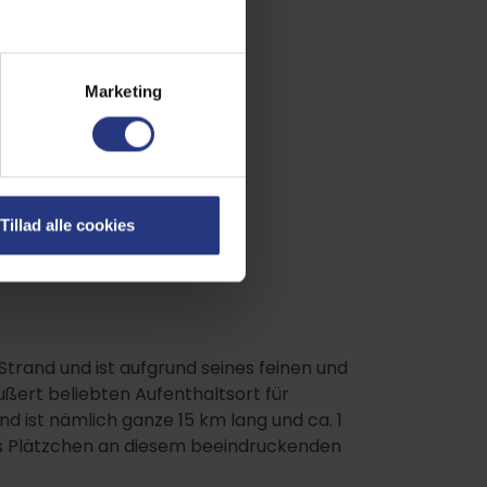
Marketing
Tillad alle cookies
e:
trand und ist aufgrund seines feinen und
ßert beliebten Aufenthaltsort für
and ist nämlich ganze 15 km lang und ca. 1
iges Plätzchen an diesem beeindruckenden