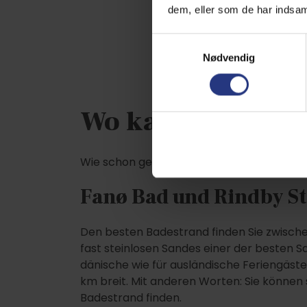
dem, eller som de har indsaml
Samtykkevalg
Nødvendig
Wo kann man auf
Wie schon gesagt gibt es auf Fanø mehrere 
Fanø Bad und Rindby S
Den besten Badestrand finden Sie zwische
fast steinlosen Sandes einer der besten 
dänische wie für ausländische Feriengäste, 
km breit. Mit anderen Worten: Sie können s
Badestrand finden.