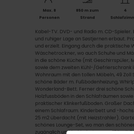
Max. 8
850 m zum
4
Personen
Strand
Schlafzim
Kabel-TV. DVD- und Radio m. CD-Spieler. 
und ruhiger Lage an Søstjernen erbaut. Pr
und erzielt. Eingang durch die praktisc
Wäschetrockner, wo auch Schuhe und Mänt
in die schöne Küche (mit Geschirrspüler,
sowie dem zweiten Kühl-/Gefrierschrank
Wohnraum mit den tollen Möbeln, 49 Zoll
schöne Bäder m. Fußbodenheizung, Whirl
Wonderland-Bett. Ferner drei schöne Schl
Holzfussböden in den Schlafräumen sowi
praktischer Klinkerfußboden. Großer Da
einem Schlafraum. Kinderbett und -hochs
25 m2 überdacht (mit Heizstrahler). Garte
schönes Lounge-Set, wo man den schönen B
zugänglich und behindertengerecht mit 