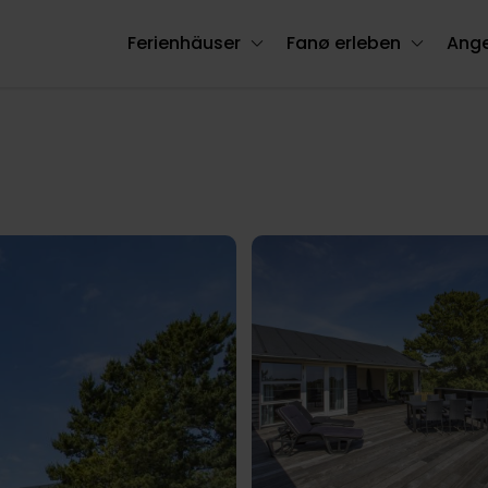
Ferienhäuser
Fanø erleben
Ang