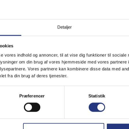
ie und das Haus ist ein Nicht-Raucher-Haus.
Detaljer
ookies
Bereich
se vores indhold og annoncer, til at vise dig funktioner til sociale
4,6
4,6
oplysninger om din brug af vores hjemmeside med vores partnere i
ysepartnere. Vores partnere kan kombinere disse data med andr
et fra din brug af deres tjenester.
Præferencer
Statistik