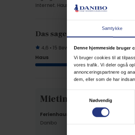
Internet. Haustier nicht erlaubt wg. Allerg
Samtykke
Das sagen andere Urlauber
4,6 • 15 Bewertungen
Denne hjemmeside bruger c
Haus
Grundstück
Vi bruger cookies til at tilpas
4,7
vores trafik. Vi deler også 
annonceringspartnere og anal
dem, eller som de har indsaml
Samtykkevalg
Mietinformationen
Nødvendig
Ferienhausanbieter
Danibo