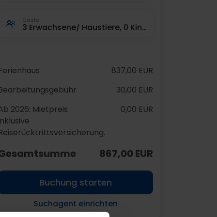
Gäste
3 Erwachsene/ Haustiere, 0 Kinder, 0 Haustiere
Ferienhaus
837,00 EUR
Bearbeitungsgebühr
30,00 EUR
Ab 2026: Mietpreis
0,00 EUR
inklusive
Reiserücktrittsversicherung.
Gesamtsumme
867,00 EUR
Buchung starten
Suchagent einrichten