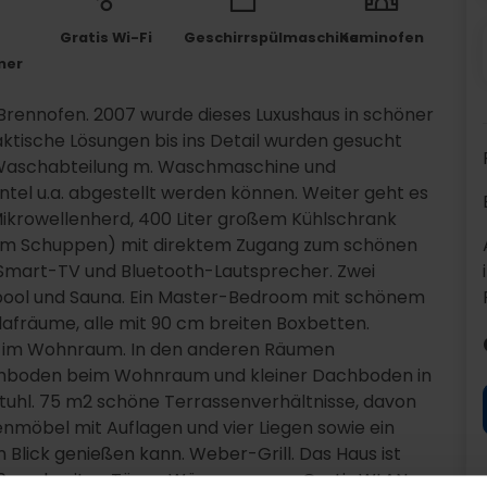
Gratis Wi-Fi
Geschirrspülmaschine
Kaminofen
mer
Brennofen. 2007 wurde dieses Luxushaus in schöner
aktische Lösungen bis ins Detail wurden gesucht
he Waschabteilung m. Waschmaschine und
el u.a. abgestellt werden können. Weiter geht es
 Mikrowellenherd, 400 Liter großem Kühlschrank
 im Schuppen) mit direktem Zugang zum schönen
 Smart-TV und Bluetooth-Lautsprecher. Zwei
pool und Sauna. Ein Master-Bedroom mit schönem
afräume, alle mit 90 cm breiten Boxbetten.
e im Wohnraum. In den anderen Räumen
chboden beim Wohnraum und kleiner Dachboden in
tuhl. 75 m2 schöne Terrassenverhältnisse, davon
nmöbel mit Auflagen und vier Liegen sowie ein
lick genießen kann. Weber-Grill. Das Haus ist
80 cm breiten Türen. Wärmepumpe. Gratis WLAN-