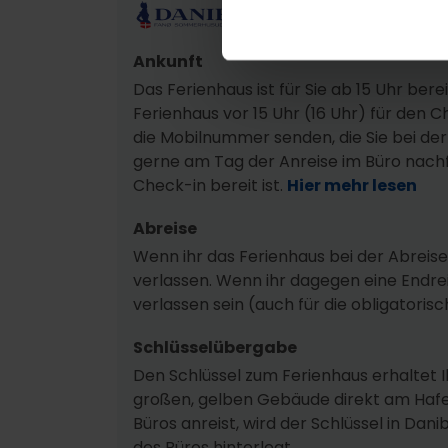
Ankunft
Das Ferienhaus ist für Sie ab 15 Uhr berei
Ferienhaus vor 15 Uhr (16 Uhr) für den C
die Mobilnummer senden, die Sie bei d
gerne am Tag der Anreise im Büro nachf
Check-in bereit ist.
Hier mehr lesen
Abreise
Wenn ihr das Ferienhaus bei der Abreise s
verlassen. Wenn ihr dagegen eine Endre
verlassen sein (auch für die obligatoris
Schlüsselübergabe
Den Schlüssel zum Ferienhaus erhaltet I
großen, gelben Gebäude direkt am Hafe
Büros anreist, wird der Schlüssel in Da
des Büros hinterlegt.