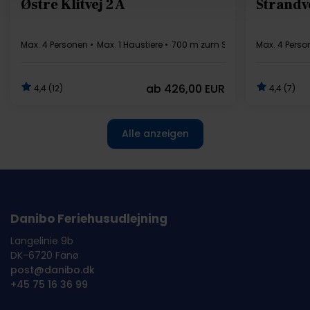
Østre Klitvej 2 A
Strandve
Max. 4 Personen
Max. 1 Haustiere
700 m zum Strand
Max. 4 Perso
3 Schlafzi
ab
426,00 EUR
4,4 (12)
4,4 (7)
Alle anzeigen
Danibo Feriehusudlejning
Langelinie 9b
DK-6720 Fanø
post@danibo.dk
+45 75 16 36 99