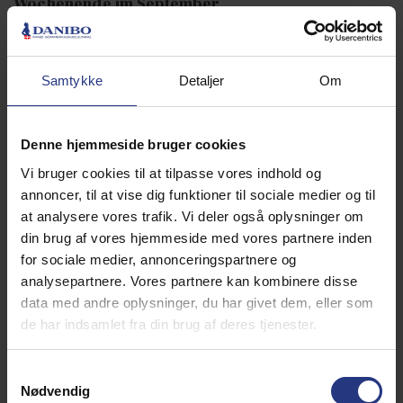
Wochenende im September
"Fanø Vesterland" ist der Name des gemütlichen,
besonderen und sehr heimeligen zweitägigen
Musikfestivals der Insel im September mit vielen
Samtykke
Detaljer
Om
großartigen Dänische Musiknamen. Das Festival bringt
Menschen aus nah und fern zu vielen tollen erlebnissen wie
Musik und Essen. Vergiss aber nicht das gutem Bier!
Mehr
Denne hjemmeside bruger cookies
lesen
Vi bruger cookies til at tilpasse vores indhold og
Fanø Strik - mitte September
annoncer, til at vise dig funktioner til sociale medier og til
Für alle Strickbegeisterten, die neue Stricktricks lernen
at analysere vores trafik. Vi deler også oplysninger om
möchten, gibt es Erlebnisstände mit Garn und anderem
din brug af vores hjemmeside med vores partnere inden
Strickequipment. Fanø Strik ist vielleicht Dänemarks
for sociale medier, annonceringspartnere og
gemütlichstes und authentischstes Strickfestival, das von
analysepartnere. Vores partnere kan kombinere disse
einheimischen Enthusiasten ins Leben gerufen wurde,
data med andre oplysninger, du har givet dem, eller som
deren Herz für das jahrhundertealte Handwerk schlägt. Bei
de har indsamlet fra din brug af deres tjenester.
Fanø Strik besteht auch die Möglichkeit, die einzigartige
Kulturgeschichte der Insel, lokale Aromen und unsere vielen
Geschichten zu erleben.
Mehr lesen (auf Dänisch)
Samtykkevalg
Nødvendig